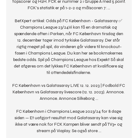
topscorer og H2H. FCK er nummer 2 i Gruppe A med 5 point. 
FCK's statistik er på 1-2-2 og målscoren 7: ...

BetXpert artikel: Odds på FC København - Galatasaray ✅ 
Champions League 23/24Vi kan få en dramatisk og 
spændende aften i Parken, når FC København tirsdag den 
12. december tager imod tyrkiske Galatasaray. Der står 
rigtig meget på spil, da vinderen går videre til knockout-
fasen i Champions League. Du kan her se bookmakernes 
bedste odds. Spil på Champions League hos Expekt Så skal 
det afgøres om det lykkes FC København at kvalificere sig 
til ottendedelsfinalerne. 

FC København vs Galatasaray LIVE 12. 12. 2023 | Fodbold FC 
København vs Galatasaray livescore (12. 12. 2023). Annonce. 
Annonce. Annonce Silkeborg ...

FC København i Champions League 2023/24 for 8 dage 
siden — Et uafgjort resultat mod Galatasaray kan vise sig 
ikke at være nok for FCK Kampen bliver sendt på TV3+ og 
stream på Viaplay. Se også store ...
