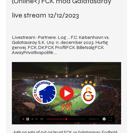
(Online<) FCK mod Galatasaray 
live stream 12/12/2023
Livestream · Partnere. Log ... F.C. København vs. 
Galatasaray S.K. U19. 11. december 2023. Hurtig 
genvej. FCK.DKFCK ProfilFCK BilletsalgFCK 
AwayPrivatlivspolitik ...
køb og salg af nyt og brugt FCK vs Galatasaray, Fodbold, 