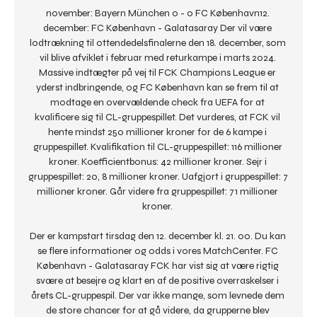
november: Bayern München 0 - 0 FC København12. 
december: FC København - Galatasaray Der vil være 
lodtrækning til ottendedelsfinalerne den 18. december, som 
vil blive afviklet i februar med returkampe i marts 2024. 
Massive indtægter på vej til FCK Champions League er 
yderst indbringende, og FC København kan se frem til at 
modtage en overvældende check fra UEFA for at 
kvalificere sig til CL-gruppespillet. Det vurderes, at FCK vil 
hente mindst 250 millioner kroner for de 6 kampe i 
gruppespillet. Kvalifikation til CL-gruppespillet: 116 millioner 
kroner. Koefficientbonus: 42 millioner kroner. Sejr i 
gruppespillet: 20, 8 millioner kroner. Uafgjort i gruppespillet: 7 
millioner kroner. Går videre fra gruppespillet: 71 millioner 
kroner. 

Der er kampstart tirsdag den 12. december kl. 21. 00. Du kan 
se flere informationer og odds i vores MatchCenter. FC 
København - Galatasaray FCK har vist sig at være rigtig 
svære at besejre og klart en af de positive overraskelser i 
årets CL-gruppespil. Der var ikke mange, som levnede dem 
de store chancer for at gå videre, da grupperne blev 