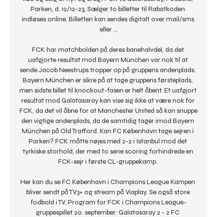
Parken, d. 12/12-23, Sælger to billetter til Rabatkoden 
indløses online. Billetten kan sendes digitalt over mail/sms 
eller ...

FCK har matchbolden på deres banehalvdel, da det 
uafgjorte resultat mod Bayern München var nok til at 
sende Jacob Neestrups tropper op på gruppens andenplads. 
Bayern München er sikre på at tage gruppens førsteplads, 
men sidste billet til knockout-fasen er helt åbent. Et uafgjort 
resultat mod Galatasaray kan vise sig ikke at være nok for 
FCK, da det vil åbne for at Manchester United så kan snuppe 
den vigtige andenplads, da de samtidig tager imod Bayern 
München på Old Trafford. Kan FC København tage sejren i 
Parken? FCK måtte nøjes med 2-2 i Istanbul mod det 
tyrkiske storhold, der med to sene scoring forhindrede en 
FCK-sejr i første CL-gruppekamp. 

Her kan du se FC København i Champions League Kampen 
bliver sendt på TV3+ og stream på Viaplay. Se også store 
fodbold i TV. Program for FCK i Champions League-
gruppespillet 20. september: Galatasaray 2 - 2 FC 