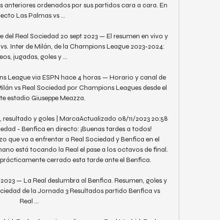
 anteriores ordenados por sus partidos cara a cara. En 
recto Las Palmas vs ...

ne del Real Sociedad 20 sept 2023 — El resumen en vivo y 
 vs. Inter de Milán, de la Champions League 2023-2024: 
eos, jugadas, goles y ...

ns League via ESPN hace 4 horas — Horario y canal de 
 Milán vs Real Sociedad por Champions Leagues desde el 
e estadio Giuseppe Meazza.

, resultado y goles | MarcaActualizado 08/11/2023 20:58 
edad - Benfica en directo: ¡Buenas tardes a todos! 
azo que va a enfrentar a Real Sociedad y Benfica en el 
no está tocando la Real el pase a los octavos de final. 
 prácticamente cerrado esta tarde ante el Benfica. 

 2023 — La Real deslumbra al Benfica. Resumen, goles y 
Sociedad de la Jornada 3 Resultados partido Benfica vs 
Real ...
