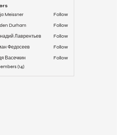
ers
ja Meissner
Follow
yden Durham
Follow
надий Лаврентьев
Follow
ман Федосеев
Follow
я Васечкин
Follow
Members (14)