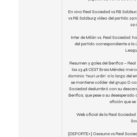
En vivo Real Sociedad vs RB Salzburg
vs RB Salzburg vídeo del partido 29.1
29 
Inter de Milán vs. Real Sociedad: hor
del partido correspondiente a la 
League
Resumen y goles del Benfica – Real S
las 23:48 CEST Brais Méndez marcó el
dominio ‘txuri urdin’ a lo largo del 
se mantiene colíder del grupo D con
Sociedad deslumbró con su descara
Benfica, que pese a su desesperado a
afición que se
Web oficial de la Real Sociedad 
Soc
[DEPORTE>] Osasuna vs Real Sociedad