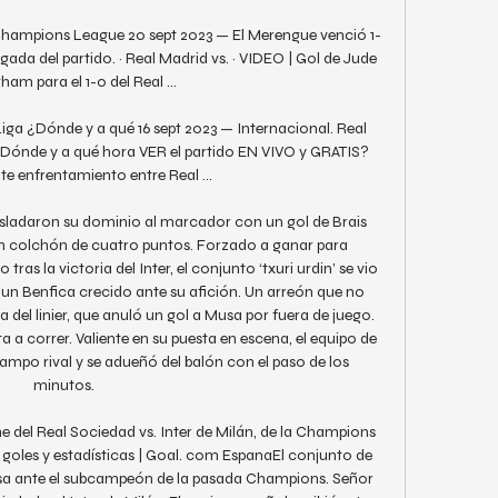
a Champions League 20 sept 2023 — El Merengue venció 1-
ada del partido. · Real Madrid vs. · VIDEO | Gol de Jude 
ham para el 1-0 del Real ...

iga ¿Dónde y a qué 16 sept 2023 — Internacional. Real 
¿Dónde y a qué hora VER el partido EN VIVO y GRATIS? 
 enfrentamiento entre Real ...

rasladaron su dominio al marcador con un gol de Brais 
n colchón de cuatro puntos. Forzado a ganar para 
ras la victoria del Inter, el conjunto ‘txuri urdin’ se vio 
 un Benfica crecido ante su afición. Un arreón que no 
a del linier, que anuló un gol a Musa por fuera de juego. 
a a correr. Valiente en su puesta en escena, el equipo de 
ampo rival y se adueñó del balón con el paso de los 
minutos. 

ne del Real Sociedad vs. Inter de Milán, de la Champions 
goles y estadísticas | Goal. com EspanaEl conjunto de 
casa ante el subcampeón de la pasada Champions. Señor 