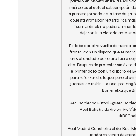
partido en Anoeta entre la Real Soci
miércoles al actual subcampeón de 
la primera jornada de la fase de gru
apuesta gratis por registroTras más
Txuri-Urdinak no pudieron mantene
dejaron ir la victoria ante uno
Faltaba dar otra vuelta de tuerca, a
frontal con un disparo que se marc
un gol anulado por claro fuera de j
alta. Después de protestar sin éxito
el primer acto con un disparo de Ba
para reforzar el ataque, pero el pri
guantes de Trubin. La Real prolongó
Barrenetxa que Br
Real Sociedad Fútbol (@RealSocied
Real Betis (17 de diciembre 
#RSChall
Real Madrid Canal oficial del Real M
jugadores, venta de entrad