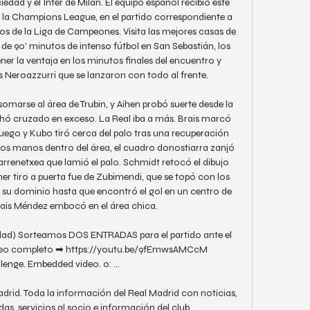
edad y el Inter de Milán. El equipo español recibió este 
la Champions League, en el partido correspondiente a 
pos de la Liga de Campeones. Visita las mejores casas de 
 de 90' minutos de intenso fútbol en San Sebastián, los 
r la ventaja en los minutos finales del encuentro y 
s Neroazzurri que se lanzaron con todo al frente. 

somarse al área de Trubin, y Aihen probó suerte desde la 
hó cruzado en exceso. La Real iba a más. Brais marcó 
uego y Kubo tiró cerca del palo tras una recuperación 
 dos manos dentro del área, el cuadro donostiarra zanjó 
rrenetxea que lamió el palo. Schmidt retocó el dibujo 
mer tiro a puerta fue de Zubimendi, que se topó con los 
 su dominio hasta que encontró el gol en un centro de 
ais Méndez embocó en el área chica. 

ad) Sorteamos DOS ENTRADAS para el partido ante el 
Vídeo completo ➡ https://youtu.be/9fEmwsAMCcM 
enge. Embedded video. 0: ...

adrid. Toda la información del Real Madrid con noticias, 
as, servicios al socio e información del club.
