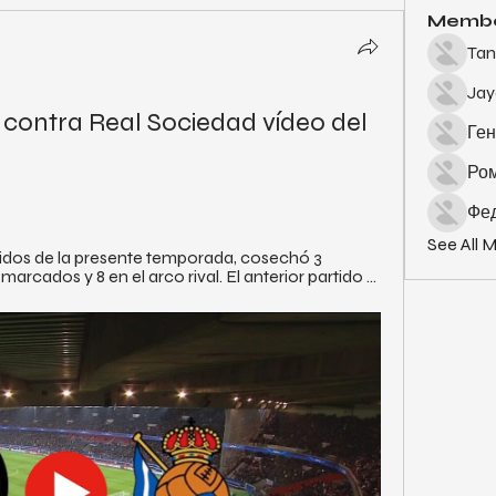
Memb
Tan
Ja
 contra Real Sociedad vídeo del 
Ген
Ро
Фед
See All 
tidos de la presente temporada, cosechó 3 
arcados y 8 en el arco rival. El anterior partido ...