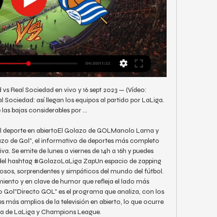
vs Real Sociedad en vivo y 16 sept 2023 — (Vídeo: 
Sociedad: así llegan los equipos al partido por LaLiga. 
 las bajas considerables por ...

del deporte en abiertoEl Golazo de GOLManolo Lama y 
o de Gol", el informativo de deportes más completo 
a. Se emite de lunes a viernes de 14h a 16h y puedes 
 del hashtag #GolazoLaLiga ZapUn espacio de zapping 
os, sorprendentes y simpáticos del mundo del fútbol. 
iento y en clave de humor que refleja el lado más 
o Gol"Directo GOL" es el programa que analiza, con los 
s más amplios de la televisión en abierto, lo que ocurre 
a de LaLiga y Champions League. 
