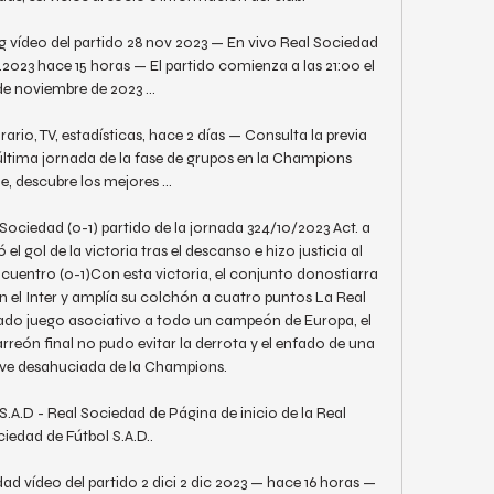
 vídeo del partido 28 nov 2023 — En vivo Real Sociedad 
1.2023 hace 15 horas — El partido comienza a las 21:00 el 
de noviembre de 2023 ...

ario, TV, estadísticas, hace 2 días — Consulta la previa 
última jornada de la fase de grupos en la Champions 
, descubre los mejores ...

ociedad (0-1) partido de la jornada 324/10/2023 Act. a 
 gol de la victoria tras el descanso e hizo justicia al 
encuentro (0-1)Con esta victoria, el conjunto donostiarra 
 el Inter y amplía su colchón a cuatro puntos La Real 
do juego asociativo a todo un campeón de Europa, el 
rreón final no pudo evitar la derrota y el enfado de una 
 ve desahuciada de la Champions. 

S.A.D - Real Sociedad de Página de inicio de la Real 
iedad de Fútbol S.A.D..

 vídeo del partido 2 dici 2 dic 2023 — hace 16 horas — 