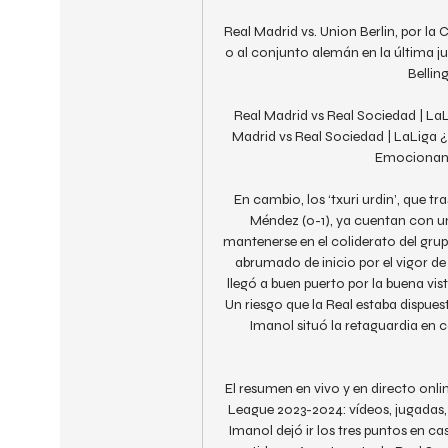
Real Madrid vs. Union Berlin, por l
0 al conjunto alemán en la última jug
Belling
Real Madrid vs Real Sociedad | LaL
Madrid vs Real Sociedad | LaLiga 
Emocionante
En cambio, los ‘txuri urdin’, que t
Méndez (0-1), ya cuentan con u
mantenerse en el coliderato del grupo t
abrumado de inicio por el vigor de
llegó a buen puerto por la buena vist
Un riesgo que la Real estaba dispuest
Imanol situó la retaguardia en c
El resumen en vivo y en directo onli
League 2023-2024: vídeos, jugadas, 
Imanol dejó ir los tres puntos en 