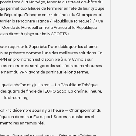
posée face à la Norvège, tenante du titre et co-hôte du 
ui permet aux Bleues de terminer en tête de leur groupe 
 la République Tchèque en 1/4 de finale du Championnat 
garder la rencontre France / République Tchèque? 📺 Ce 
Monde de Handball entre la France et la République 
e en direct à 17h30 sur beIN SPORTS 1. 

our regarder le Superbike Pour débloquer les chaînes 
N se présente comme l’une des meilleures solutions. En 
N en promotion est disponible à 3, 35€/mois sur 
0 premiers jours sont garantis satisfaits ou remboursés. 
nement du VPN avant de partir sur le long terme. 

uelle chaîne et 3 juil. 2021 — La République Tchèque 
es quarts de finale de l'EURO 2020. La chaîne, l'heure, 
le streaming, ...

ct - 12 décembre 2023 il y a 1 heure — Championnat du 
e en direct sur Eurosport. Scores, statistiques et 
entaires en temps réel.

èque - Portugal 24 sept. 2022 — République Tchèque – 