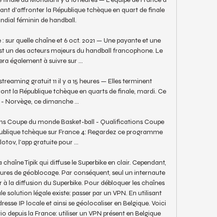
nt d'affronter la République tchèque en quart de finale 
dial féminin de handball.

 sur quelle chaîne et 6 oct. 2021 — Une payante et une 
est un des acteurs majeurs du handball francophone. Le 
ra également à suivre sur ...

eaming gratuit 11 il y a 15 heures — Elles terminent 
ont la République tchèque en quarts de finale, mardi. Ce 
- Norvège, ce dimanche ...

ions Coupe du monde Basket-ball - Qualifications Coupe 
ublique tchèque sur France 4: Regardez ce programme 
otov, l'app gratuite pour ...

chaîne Tipik qui diffuse le Superbike en clair. Cependant, 
ures de géoblocage. Par conséquent, seul un internaute 
 à la diffusion du Superbike. Pour débloquer les chaînes 
e solution légale existe: passer par un VPN. En utilisant 
dresse IP locale et ainsi se géolocaliser en Belgique. Voici 
o depuis la France: utiliser un VPN présent en Belgique 