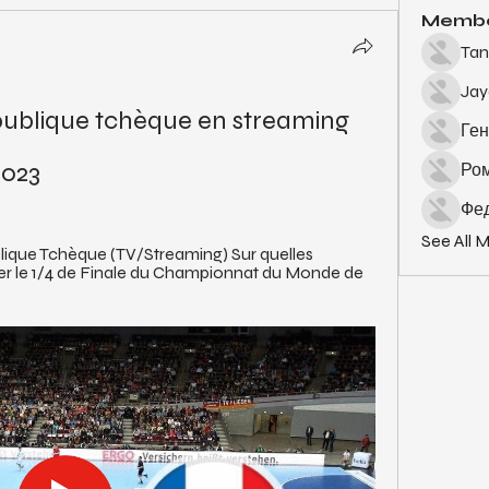
Memb
Tan
Ja
ublique tchèque en streaming 
Ген
2023
Ро
Фед
See All 
blique Tchèque (TV/Streaming) Sur quelles 
der le 1/4 de Finale du Championnat du Monde de 