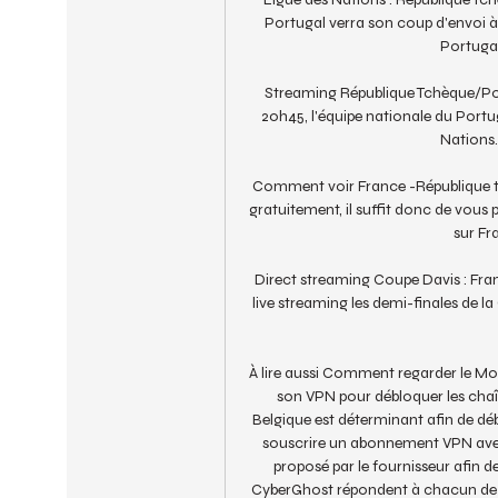
Portugal verra son coup d'envoi à
Portugal
Streaming République Tchèque/Port
20h45, l'équipe nationale du Portug
Nations.
Comment voir France -République tch
gratuitement, il suffit donc de vous p
sur Fra
Direct streaming Coupe Davis : Fran
live streaming les demi-finales de l
À lire aussi Comment regarder le Mot
son VPN pour débloquer les chaîn
Belgique est déterminant afin de déb
souscrire un abonnement VPN avec d
proposé par le fournisseur afin d
CyberGhost répondent à chacun de ces