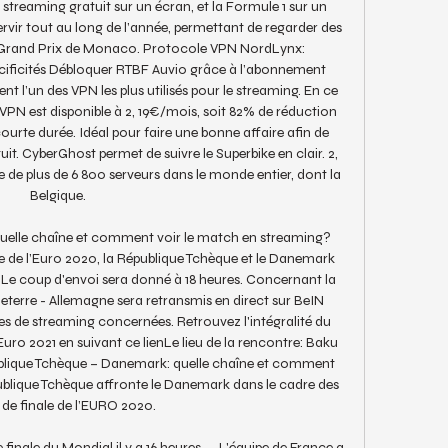
 streaming gratuit sur un écran, et la Formule 1 sur un 
rvir tout au long de l’année, permettant de regarder des 
Grand Prix de Monaco. Protocole VPN NordLynx: 
écificités Débloquer RTBF Auvio grâce à l’abonnement 
l’un des VPN les plus utilisés pour le streaming. En ce 
N est disponible à 2, 19€/mois, soit 82% de réduction 
ourte durée. Idéal pour faire une bonne affaire afin de 
it. CyberGhost permet de suivre le Superbike en clair. 2, 
 de plus de 6 800 serveurs dans le monde entier, dont la 
Belgique. 

elle chaîne et comment voir le match en streaming? 
le de l’Euro 2020, la République Tchèque et le Danemark 
 Le coup d'envoi sera donné à 18 heures. Concernant la 
eterre - Allemagne sera retransmis en direct sur BeIN 
mes de streaming concernées. Retrouvez l'intégralité du 
uro 2021 en suivant ce lienLe lieu de la rencontre: Baku 
lique Tchèque – Danemark: quelle chaîne et comment 
blique Tchèque affronte le Danemark dans le cadre des 
 de finale de l’EURO 2020. 

inale du Mondial il y a 16 heures — L'équipe de France a 