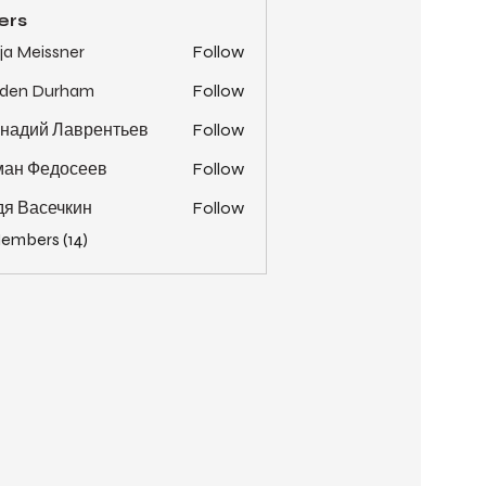
ers
ja Meissner
Follow
yden Durham
Follow
надий Лаврентьев
Follow
ман Федосеев
Follow
я Васечкин
Follow
Members (14)