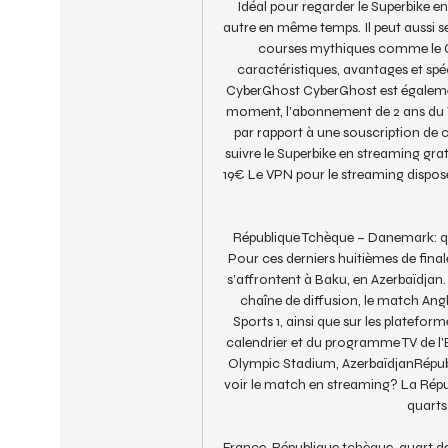
Idéal pour regarder le Superbike en
autre en même temps. Il peut aussi se
courses mythiques comme le 
caractéristiques, avantages et sp
CyberGhost CyberGhost est également 
moment, l’abonnement de 2 ans du VP
par rapport à une souscription de c
suivre le Superbike en streaming gratu
19€ Le VPN pour le streaming dispose
République Tchèque – Danemark: qu
Pour ces derniers huitièmes de fina
s’affrontent à Baku, en Azerbaïdjan.
chaîne de diffusion, le match Angl
Sports 1, ainsi que sur les platefor
calendrier et du programme TV de l'E
Olympic Stadium, AzerbaïdjanRépub
voir le match en streaming? La Répu
quarts
France-République tchèque, quart de f