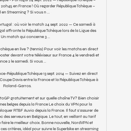
 20h45 en France ! Où regarder République Tchèque – 
 en Streaming ? Si vous n ...

ugal : où voir le match 24 sept. 2022 — Ce samedi à 
al affronte la République Tchèque lors de la Ligue des 
 Un match qui concerne 3 ...

èque en live ? (tennis) Pour voir les matchs en direct 
oster devant votre téléviseur sur France 4 le vendredi et 
nce 2 le samedi. Si vous ...

ce-République Tchèque 13 sept. 2014 — Suivez en direct 
a Coupe Davis entre la France et la République Tchèque à 
Roland-Garros.

oGP gratuitement et sur quelle chaîne TV? Bien choisir 
es belges depuis la France Le choix du VPN pour la 
loquer RTBF Auvio depuis la France. Il faut s’assurer de 
es serveurs en Belgique. Le tout, en veillant au tarif 
e faire le meilleur choix. Bonne nouvelle, NordVPN et 
 critères, idéal pour suivre le Superbike en streaming 