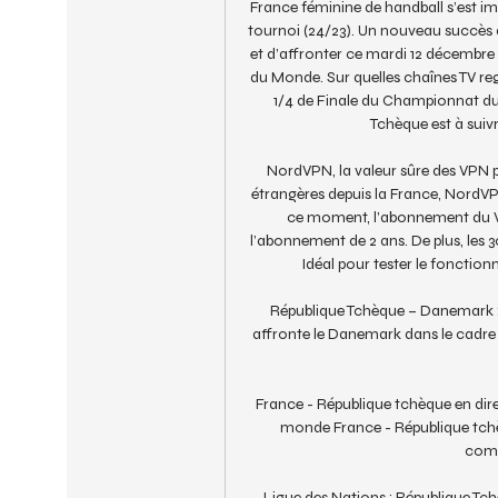
France féminine de handball s’est im
tournoi (24/23). Un nouveau succès q
et d’affronter ce mardi 12 décembre
du Monde. Sur quelles chaînes TV re
1/4 de Finale du Championnat du 
Tchèque est à suivr
NordVPN, la valeur sûre des VPN p
étrangères depuis la France, NordVP
ce moment, l’abonnement du VP
l’abonnement de 2 ans. De plus, les 3
Idéal pour tester le fonction
République Tchèque – Danemark : q
affronte le Danemark dans le cadre d
France - République tchèque en dire
monde France - République tchèqu
comm
Ligue des Nations : République Tch