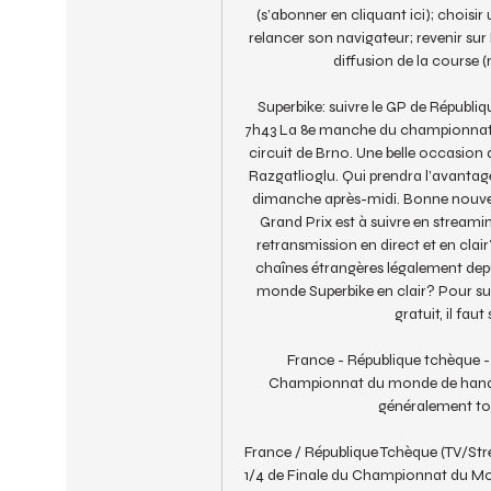
(s’abonner en cliquant ici); choisir 
relancer son navigateur; revenir sur 
diffusion de la course (r
Superbike: suivre le GP de Républi
7h43 La 8e manche du championnat d
circuit de Brno. Une belle occasion 
Razgatlioglu. Qui prendra l’avantage
dimanche après-midi. Bonne nouvell
Grand Prix est à suivre en streamin
retransmission en direct et en clair
chaînes étrangères légalement depu
monde Superbike en clair? Pour sui
gratuit, il faut
France - République tchèque -
Championnat du monde de handb
généralement tous
France / République Tchèque (TV/Stre
1/4 de Finale du Championnat du Mo