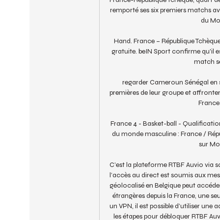
remporté ses six premiers matchs ava
du Mon
Hand. France – République Tchèque :
gratuite. beIN Sport confirme qu'il 
match se
regarder Cameroun Sénégal en str
premières de leur groupe et affronter
France 
France 4 - Basket-ball - Qualificat
du monde masculine : France / Rép
sur Mol
C’est la plateforme RTBF Auvio via sa 
l’accès au direct est soumis aux mes
géolocalisé en Belgique peut accéder
étrangères depuis la France, une seul
un VPN, il est possible d’utiliser une a
les étapes pour débloquer RTBF Auvi