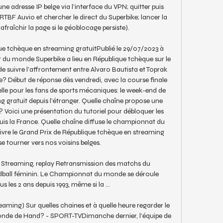
une adresse IP belge via l’interface du VPN; quitter puis 
RTBF Auvio et chercher le direct du Superbike; lancer la 
afraîchir la page si le géoblocage persiste). 

que tchèque en streaming gratuitPublié le 29/07/2023 à 
u monde Superbike a lieu en République tchèque sur le 
de suivre l’affrontement entre Alvaro Bautista et Toprak 
? Début de réponse dès vendredi, avec la course finale 
e pour les fans de sports mécaniques: le week-end de 
g gratuit depuis l’étranger. Quelle chaîne propose une 
? Voici une présentation du tutoriel pour débloquer les 
is la France. Quelle chaîne diffuse le championnat du 
vre le Grand Prix de République tchèque en streaming 
 se tourner vers nos voisins belges. 

 Streaming, replay Retransmission des matchs du 
all féminin. Le Championnat du monde se déroule 
 les 2 ans depuis 1993, même si la ...

aming) Sur quelles chaines et à quelle heure regarder le 
nde de Hand? - SPORT-TVDimanche dernier, l’équipe de 