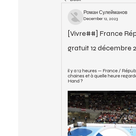
Роман Сулейманов
December 12, 2023
[Vivre##] France Rép
gratuit 12 décembre 
il y a 12 heures — France / Répu
chaines et à quelle heure regar
Hand ?