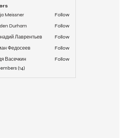
ers
ja Meissner
Follow
yden Durham
Follow
надий Лаврентьев
Follow
ман Федосеев
Follow
я Васечкин
Follow
Members (14)