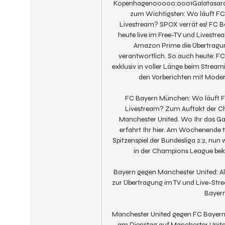
Kopenhagen00000:0001Galatasara
zum Wichtigsten: Wo läuft FCB
Livestream? SPOX verrät es! FC B
heute live im Free-TV und Livestre
Amazon Prime die Übertragung
verantwortlich. So auch heute: FC
exklusiv in voller Länge beim Stream
den Vorberichten mit Modera
FC Bayern München: Wo läuft FC
Livestream? Zum Auftakt der Ch
Manchester United. Wo Ihr das Gan
erfahrt Ihr hier. Am Wochenende 
Spitzenspiel der Bundesliga 2:2, nun 
in der Champions League bek
Bayern gegen Manchester United: All
zur Übertragung im TV und Live-Strea
Bayern
Manchester United gegen FC Bayern im
am Dienstag auf Manchester United.