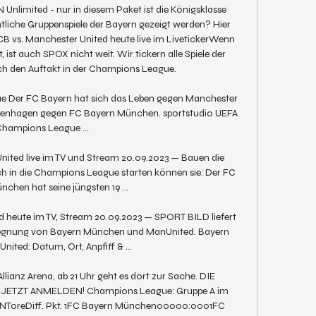
N Unlimited - nur in diesem Paket ist die Königsklasse 
ämtliche Gruppenspiele der Bayern gezeigt werden? Hier 
B vs. Manchester United heute live im LivetickerWenn 
 ist auch SPOX nicht weit. Wir tickern alle Spiele der 
uch den Auftakt in der Champions League. 

 Der FC Bayern hat sich das Leben gegen Manchester 
openhagen gegen FC Bayern München. sportstudio UEFA 
hampions League ...

ted live im TV und Stream 20.09.2023 — Bauen die 
ch in die Champions League starten können sie: Der FC 
chen hat seine jüngsten 19 ...

heute im TV, Stream 20.09.2023 — SPORT BILD liefert 
gegnung von Bayern München und ManUnited. Bayern 
ited: Datum, Ort, Anpfiff & ...

llianz Arena, ab 21 Uhr geht es dort zur Sache. DIE 
ETZT ANMELDEN! Champions League: Gruppe A im 
NToreDiff. Pkt. 1FC Bayern München00000:0001FC 