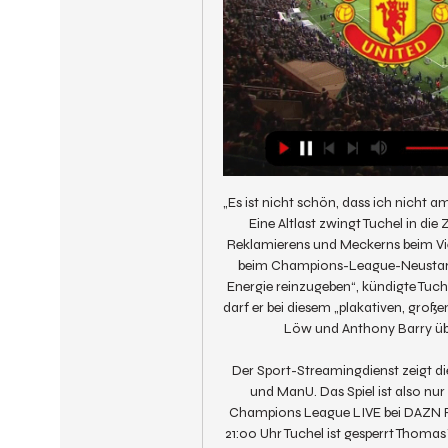
„Es ist nicht schön, dass ich nicht a
Eine Altlast zwingt Tuchel in di
Reklamierens und Meckerns beim Vier
beim Champions-League-Neustart ge
Energie reinzugeben“, kündigte Tuch
darf er bei diesem „plakativen, großen
Löw und Anthony Barry ü
Der Sport-Streamingdienst zeigt d
und ManU. Das Spiel ist also nur
Champions League LIVE bei DAZN FC
21:00 Uhr Tuchel ist gesperrt Thomas