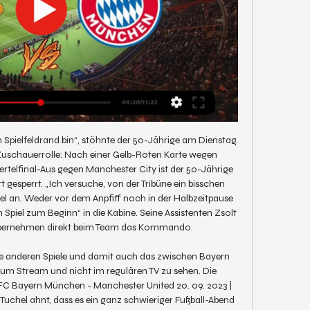
m Spielfeldrand bin“, stöhnte der 50-Jährige am Dienstag. 
e Zuschauerrolle: Nach einer Gelb-Roten Karte wegen 
telfinal-Aus gegen Manchester City ist der 50-Jährige 
sperrt. „Ich versuche, von der Tribüne ein bisschen 
el an. Weder vor dem Anpfiff noch in der Halbzeitpause 
 Spiel zum Beginn“ in die Kabine. Seine Assistenten Zsolt 
bernehmen direkt beim Team das Kommando. 

ie anderen Spiele und damit auch das zwischen Bayern 
 um Stream und nicht im regulären TV zu sehen. Die 
 Bayern München - Manchester United 20. 09. 2023 | 
 Tuchel ahnt, dass es ein ganz schwieriger Fußball-Abend 