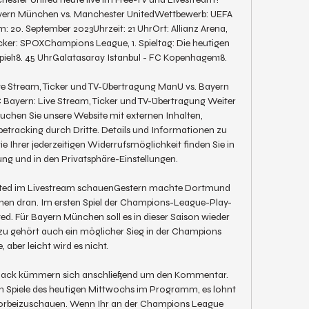
yern München vs. Manchester UnitedWettbewerb: UEFA 
20. September 2023Uhrzeit: 21 UhrOrt: Allianz Arena, 
r: SPOXChampions League, 1. Spieltag: Die heutigen 
piel18. 45 UhrGalatasaray Istanbul - FC Kopenhagen18. 

e Stream, Ticker und TV-Übertragung﻿ ManU vs. Bayern 
 Bayern: Live Stream, Ticker und TV-Übertragung Weiter 
uchen Sie unsere Website mit externen Inhalten, 
etracking durch Dritte. Details und Informationen zu 
Ihrer jederzeitigen Widerrufsmöglichkeit finden Sie in 
ng und in den Privatsphäre-Einstellungen. 

ted im Livestream schauenGestern machte Dortmund 
chen dran. Im ersten Spiel der Champions-League-Play-
d. Für Bayern München soll es in dieser Saison wieder 
u gehört auch ein möglicher Sieg in der Champions 
 aber leicht wird es nicht. 

allack kümmern sich anschließend um den Kommentar. 
n Spiele des heutigen Mittwochs im Programm, es lohnt 
vorbeizuschauen. Wenn Ihr an der Champions League 