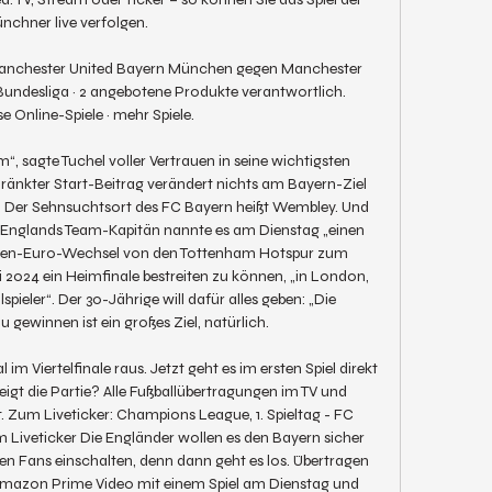
nchner live verfolgen.

 Manchester United Bayern München gegen Manchester 
 · Bundesliga · 2 angebotene Produkte verantwortlich. 
e Online-Spiele · mehr Spiele.

“, sagte Tuchel voller Vertrauen in seine wichtigsten 
hränkter Start-Beitrag verändert nichts am Bayern-Ziel 
e. Der Sehnsuchtsort des FC Bayern heißt Wembley. Und 
. Englands Team-Kapitän nannte es am Dienstag „einen 
onen-Euro-Wechsel von den Tottenham Hotspur zum 
2024 ein Heimfinale bestreiten zu können, „in London, 
ieler“. Der 30-Jährige will dafür alles geben: „Die 
ewinnen ist ein großes Ziel, natürlich. 

m Viertelfinale raus. Jetzt geht es im ersten Spiel direkt 
gt die Partie? Alle Fußballübertragungen im TV und 
t. Zum Liveticker: Champions League, 1. Spieltag - FC 
Liveticker Die Engländer wollen es den Bayern sicher 
en Fans einschalten, denn dann geht es los. Übertragen 
mazon Prime Video mit einem Spiel am Dienstag und 