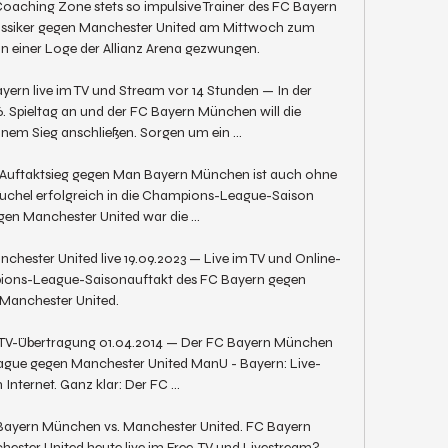
 Coaching Zone stets so impulsive Trainer des FC Bayern 
ssiker gegen Manchester United am Mittwoch zum 
n einer Loge der Allianz Arena gezwungen. 

ern live im TV und Stream vor 14 Stunden — In der 
 Spieltag an und der FC Bayern München will die 
nem Sieg anschließen. Sorgen um ein ...

 Auftaktsieg gegen Man Bayern München ist auch ohne 
chel erfolgreich in die Champions-League-Saison 
gen Manchester United war die ...

hester United live 19.09.2023 — Live im TV und Online-
pions-League-Saisonauftakt des FC Bayern gegen 
Manchester United.

d TV-Übertragung 01.04.2014 — Der FC Bayern München 
eague gegen Manchester United ManU - Bayern: Live-
Internet. Ganz klar: Der FC ...

 Bayern München vs. Manchester United. FC Bayern 
ester United heute live im Free-TV und Livestream? 