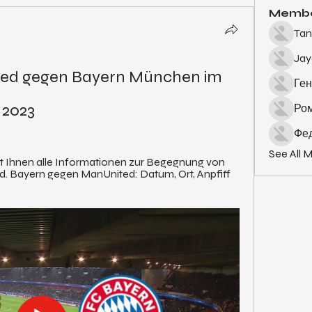
Memb
Tan
Ja
ed gegen Bayern München im 
Ген
 2023
Ро
Фед
See All 
t Ihnen alle Informationen zur Begegnung von 
 Bayern gegen ManUnited: Datum, Ort, Anpfiff 