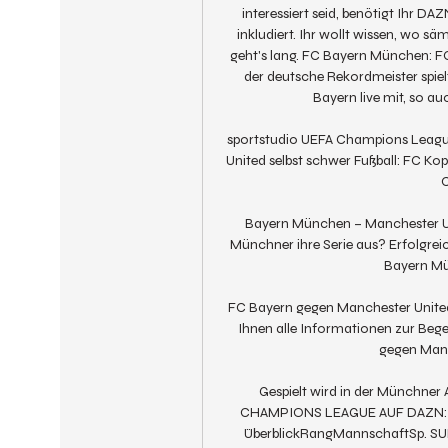
interessiert seid, benötigt Ihr DAZ
inkludiert. Ihr wollt wissen, wo s
geht's lang. FC Bayern München: FC
der deutsche Rekordmeister spielt,
Bayern live mit, so a
sportstudio UEFA Champions League
United selbst schwer Fußball: FC K
C
Bayern München – Manchester Uni
Münchner ihre Serie aus? Erfolgrei
Bayern Mün
FC Bayern gegen Manchester United 
Ihnen alle Informationen zur Be
gegen ManUn
Gespielt wird in der Münchner A
CHAMPIONS LEAGUE AUF DAZN: J
ÜberblickRangMannschaftSp. SU