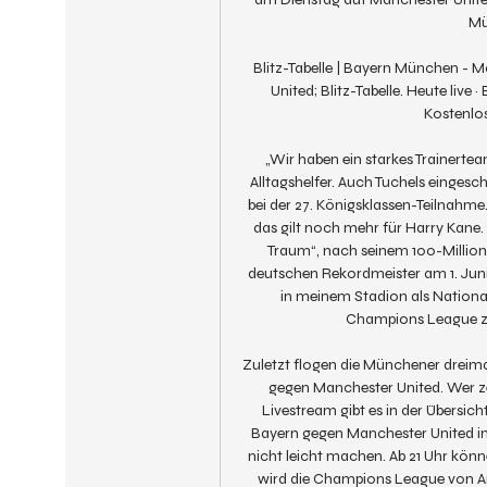
Mü
Blitz-Tabelle | Bayern München -
United; Blitz-Tabelle. Heute live
Kostenlos
„Wir haben ein starkes Trainerteam
Alltagshelfer. Auch Tuchels eingesc
bei der 27. Königsklassen-Teilnahm
das gilt noch mehr für Harry Kane
Traum“, nach seinem 100-Milli
deutschen Rekordmeister am 1. Juni 
in meinem Stadion als Nationalsp
Champions League zu g
Zuletzt flogen die Münchener dreimal i
gegen Manchester United. Wer zei
Livestream gibt es in der Übersich
Bayern gegen Manchester United im 
nicht leicht machen. Ab 21 Uhr könn
wird die Champions League von A