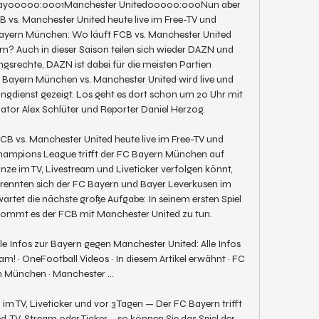
y00000:0001Manchester United00000:000Nun aber 
 vs. Manchester United heute live im Free-TV und 
ayern München: Wo läuft FCB vs. Manchester United 
am? Auch in dieser Saison teilen sich wieder DAZN und 
srechte, DAZN ist dabei für die meisten Partien 
 Bayern München vs. Manchester United wird live und 
ingdienst gezeigt. Los geht es dort schon um 20 Uhr mit 
tor Alex Schlüter und Reporter Daniel Herzog. 

B vs. Manchester United heute live im Free-TV und 
ampions League trifft der FC Bayern München auf 
ze im TV, Livestream und Liveticker verfolgen könnt, 
trennten sich der FC Bayern und Bayer Leverkusen im 
wartet die nächste große Aufgabe: In seinem ersten Spiel 
ommt es der FCB mit Manchester United zu tun. 

e Infos zur Bayern gegen Manchester United: Alle Infos 
m! · OneFootball Videos · In diesem Artikel erwähnt · FC 
 München · Manchester ...

 TV, Liveticker und vor 3 Tagen — Der FC Bayern trifft 
 TV, Stream oder Ticker – so können Sie das Spiel der 