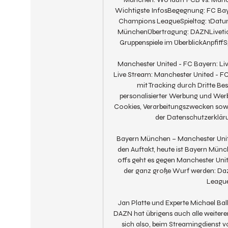
Wichtigste InfosBegegnung: FC Ba
Champions LeagueSpieltag: 1Datum: 
MünchenÜbertragung: DAZNLiveticke
Gruppenspiele im ÜberblickAnpfiffS
Manchester United - FC Bayern: Liv
Live Stream: Manchester United - FC
mit Tracking durch Dritte Bes
personalisierter Werbung und Werb
Cookies, Verarbeitungszwecken sowie 
der Datenschutzerkläru
Bayern München – Manchester Uni
den Auftakt, heute ist Bayern Mün
offs geht es gegen Manchester Unite
der ganz große Wurf werden: Daz
League,
Jan Platte und Experte Michael B
DAZN hat übrigens auch alle weitere
sich also, beim Streamingdienst 