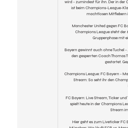
wird - zumindest für ihn. Der in der
ist beim Champions-League-Kla
machtlosen Mitfiebern i
Manchester United gegen FC Bay
Champions League steht der 6.
Gruppenphase mit ei
Bayern gewinnt auch ohne Tuchel -
den gesperrten Coach Thomas Tu
gestartet. Ge
Champions League: FC Bayern - Manc
Stream: So seht ihr den Cham
FC Bayern: Live Stream, Ticker un
spielt heute in der Champions L
Stream im 
Hier geht es zum Liveticker FC
München: Wo läuft FCB vs. Manch