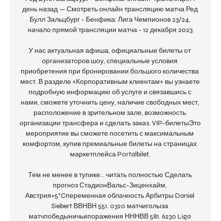
день назад — Смотреть онлайн трансляцию матча Ред 
Булл Зальцбург - Бенфика: Лига Чемпионов 23/24, 
начало прямой трансляции матча - 12 декабря 2023.

У нас актуальная афиша, официальные билеты от 
организаторов шоу, специальные условия 
приобретения при бронировании большого количества 
мест. В разделе «Корпоративным клиентам» вы узнаете 
подробную информацию об услуге и связавшись с 
нами, сможете уточнить цену, наличие свободных мест, 
расположение в зрительном зале, возможность 
организации трансфера и сделать заказ. VIP-билетыЭто 
мероприятие вы сможете посетить с максимальным 
комфортом, купив премиальные билеты на страницах 
маркетплейса Portalbilet. 

Тем не менее в тупике... читать полностью Сделать 
прогноз СтадионВальс-Зиценхайм, 
Австрия+5°Cпеременная облачность Арбитры Daniel 
Siebert ВВНВН 551. 0320 матчиголыза 
матчпобедыничьипоражения НННВВ 581. 6230 Liga 