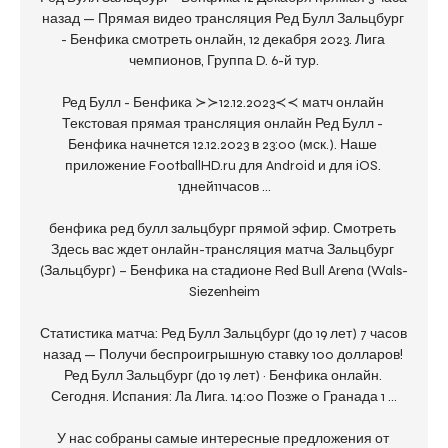
назад — Прямая видео трансляция Ред Булл Зальцбург 
- Бенфика смотреть онлайн, 12 декабря 2023. Лига 
чемпионов, Группа D. 6-й тур.

Ред Булл - Бенфика ≻≻12.12.2023≺≺ матч онлайн 
Текстовая прямая трансляция онлайн Ред Булл - 
Бенфика начнется 12.12.2023 в 23:00 (мск.). Наше 
приложение FootballHD.ru для Android и для iOS. 
1дней11часов ...

бенфика ред булл зальцбург прямой эфир. Смотреть 
Здесь вас ждет онлайн-трансляция матча Зальцбург 
(Зальцбург) – Бенфика на стадионе Red Bull Arena (Wals-
Siezenheim

Статистика матча: Ред Булл Зальцбург (до 19 лет) 7 часов 
назад — Получи беспроигрышную ставку 100 долларов! 
Ред Булл Зальцбург (до 19 лет) · Бенфика онлайн. 
Сегодня. Испания: Ла Лига. 14:00 Позже 0 Гранада 1 ...

У нас собраны самые интересные предложения от 