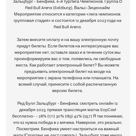
Зальцбург - Бенфика. 6-й турЛига Чемпионов. Группа D 
Red Bull Arena (Salzburg), Вальс-Зиценхайм 
Мероприятие относится к категории «лига чемпионов. 
групповая стадия» и состоится 12 декабря 2023 года на 
Red Bull Arena. 

Затем внесите оплату и на вашу электронную почту 
придут билеты. Если билетов на интересующее вас 
мероприятие нет, оставьте заказ и в течение суток мы 
проинформируем вас о том, появились ли свободные 
места. Как работает электронный билет? Вы можете 
предъявить электронный билет на входе на 
мероприятие с экрана телефона или планшета. На 
всякий случай, принесите с собой распечатанную 
версию билета. 

Ред Булл Зальцбург - Бенфика: смотреть онлайн 12 
декабря 2023, прямая трансляция матча SopCast 
бесплатно- - 28% (171) 30% (183) 42% (257) Я так понимаю, 
что к2 нужна победа в 2 мячика. Наверное, это реально. 
Посмотрим. Бенфика умеет настроиться на важный 
матч (Спортинг не даст соврать). Зальцбург тоже много 