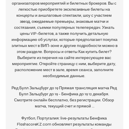
организаторов мероприятий и билетных брокеров. Вы с 
легкостью приобретете эксклюзивные билеты на 
концерты и аншлаговые спектакли, шоу с участием 
звезд, ожидаемые премьеры, знаковые матчи и 
состязания, съемки популярных телепередач. Узнать 
цены VIP-билетов, а также получить детальную 
информацию об услугах, которые предполагает покупка 
элитных мест в ВИП-зоне и другие подробности можно в 
этом разделе. Вопросы и ответы Как купить билет? 
Выберите из перечня на сайте интересующее вас 
мероприятие. Откройте страницу с ним, выберите дату, 
расположение мест в зале, время сеанса, заполните 
необходимые данные. 

Ред Булл Зальцбург до 19 Прямая трансляция матча Ред 
Булл Зальцбург до 19 - Бенфика до 19 12 декабря. 
Смотрите онлайн бесплатно, без регистрации. Обзор 
матча, текущий счет и прямой ...

Футбол, Португалия: live-результаты Бенфика 
FlashscoreKZ.com обновляет результаты команды 