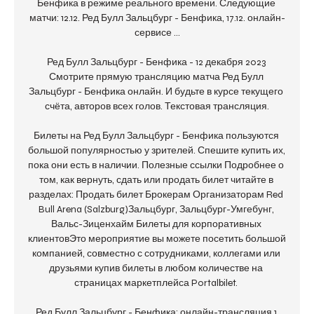
Бенфика в режиме реального времени. Следующие 
матчи: 12.12. Ред Булл Зальцбург - Бенфика, 17.12. онлайн-
сервисе ...

Ред Булл Зальцбург - Бенфика - 12 декабря 2023 
Смотрите прямую трансляцию матча Ред Булл 
Зальцбург - Бенфика онлайн. И будьте в курсе текущего 
счёта, авторов всех голов. Текстовая трансляция.

Билеты на Ред Булл Зальцбург - Бенфика пользуются 
большой популярностью у зрителей. Спешите купить их, 
пока они есть в наличии. Полезные ссылки Подробнее о 
том, как вернуть, сдать или продать билет читайте в 
разделах: Продать билет Брокерам Организаторам Red 
Bull Arena (Salzburg)Зальцбург, Зальцбург-Умгебунг, 
Вальс-Зиценхайм Билеты для корпоративных 
клиентовЭто мероприятие вы можете посетить большой 
компанией, совместно с сотрудниками, коллегами или 
друзьями купив билеты в любом количестве на 
страницах маркетплейса Portalbilet. 

Ред Булл Зальцбург - Бенфика: онлайн-трансляция 1 