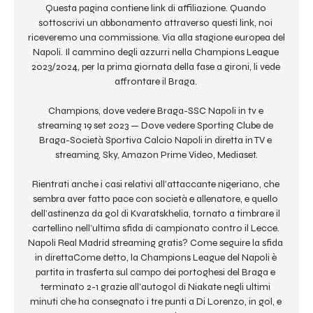
Questa pagina contiene link di affiliazione. Quando 
sottoscrivi un abbonamento attraverso questi link, noi 
riceveremo una commissione. Via alla stagione europea del 
Napoli. Il cammino degli azzurri nella Champions League 
2023/2024, per la prima giornata della fase a gironi, li vede 
affrontare il Braga. 

Champions, dove vedere Braga-SSC Napoli in tv e 
streaming 19 set 2023 — Dove vedere Sporting Clube de 
Braga-Società Sportiva Calcio Napoli in diretta in TV e 
streaming, Sky, Amazon Prime Video, Mediaset.

Rientrati anche i casi relativi all’attaccante nigeriano, che 
sembra aver fatto pace con società e allenatore, e quello 
dell’astinenza da gol di Kvaratskhelia, tornato a timbrare il 
cartellino nell’ultima sfida di campionato contro il Lecce. 
Napoli Real Madrid streaming gratis? Come seguire la sfida 
in direttaCome detto, la Champions League del Napoli è 
partita in trasferta sul campo dei portoghesi del Braga e 
terminato 2-1 grazie all’autogol di Niakate negli ultimi 
minuti che ha consegnato i tre punti a Di Lorenzo, in gol, e 