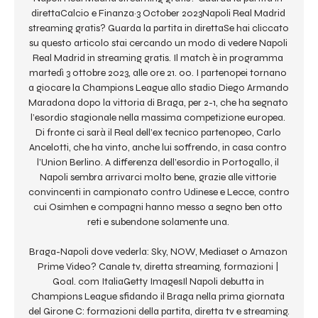
direttaCalcio e Finanza·3 October 2023Napoli Real Madrid 
streaming gratis? Guarda la partita in direttaSe hai cliccato 
su questo articolo stai cercando un modo di vedere Napoli 
Real Madrid in streaming gratis. Il match è in programma 
martedì 3 ottobre 2023, alle ore 21. 00. I partenopei tornano 
a giocare la Champions League allo stadio Diego Armando 
Maradona dopo la vittoria di Braga, per 2-1, che ha segnato 
l’esordio stagionale nella massima competizione europea. 
Di fronte ci sarà il Real dell’ex tecnico partenopeo, Carlo 
Ancelotti, che ha vinto, anche lui soffrendo, in casa contro 
l’Union Berlino. A differenza dell’esordio in Portogallo, il 
Napoli sembra arrivarci molto bene, grazie alle vittorie 
convincenti in campionato contro Udinese e Lecce, contro 
cui Osimhen e compagni hanno messo a segno ben otto 
reti e subendone solamente una. 

Braga-Napoli dove vederla: Sky, NOW, Mediaset o Amazon 
Prime Video? Canale tv, diretta streaming, formazioni | 
Goal. com ItaliaGetty ImagesIl Napoli debutta in 
Champions League sfidando il Braga nella prima giornata 
del Girone C: formazioni della partita, diretta tv e streaming. 