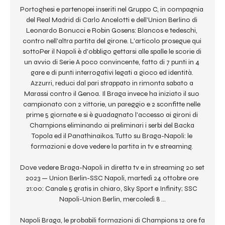
Portoghesi e partenopei inseriti nel Gruppo C, in compagnia 
del Real Madrid di Carlo Ancelotti e dell'Union Berlino di 
Leonardo Bonucci e Robin Gosens: Blancos e tedeschi, 
contro nell'altra partita del girone. L'articolo prosegue qui 
sottoPer il Napoli è d'obbligo gettarsi alle spalle le scorie di 
un avvio di Serie A poco convincente, fatto di 7 punti in 4 
gare e di punti interrogativi legati a gioco ed identità. 
Azzurri, reduci dal pari strappato in rimonta sabato a 
Marassi contro il Genoa. Il Braga invece ha iniziato il suo 
campionato con 2 vittorie, un pareggio e 2 sconfitte nelle 
prime 5 giornate e si è guadagnato l'accesso ai gironi di 
Champions eliminando ai preliminari i serbi del Backa 
Topola ed il Panathinaikos. Tutto su Braga-Napoli: le 
formazioni e dove vedere la partita in tv e streaming. 

Dove vedere Braga-Napoli in diretta tv e in streaming 20 set 
2023 — Union Berlin-SSC Napoli, martedì 24 ottobre ore 
21:00: Canale 5 gratis in chiaro, Sky Sport e Infinity; SSC 
Napoli-Union Berlin, mercoledì 8 ...

Napoli Braga, le probabili formazioni di Champions 12 ore fa 