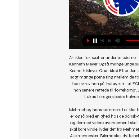
Artiklen fortsætter under billederne.
Kenneth Meyer Også mange unge supp
Kenneth Meyer Ondt blod Efter den dr
sagt mange pæne ting mellem de to k
han skrev han på Instagram, at FCK h
han senere rettede til 'lortekamp'
Lukas Leragers bedre halvdel 
Mehmet og hans kammerat er klar ti
er også bred enighed hos de dansk-t
og dermed videre avancement skal fej
skal bare vinde, lyder det fra Mehmet
Alle mennesker. Bilerne skal dytte hel