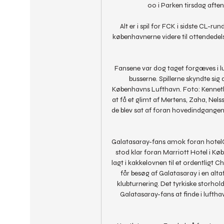
00 i Parken tirsdag aften
Alt er i spil for FCK i sidste CL-run
københavnerne videre til ottendedels
Fansene var dog taget forgæves i luft
busserne. Spillerne skyndte sig 
Københavns Lufthavn. Foto: Kenneth
at få et glimt af Mertens, Zaha, Nels
de blev sat af foran hovedindgangen
Galatasaray-fans amok foran hotelGal
stod klar foran Marriott Hotel i Købe
lagt i kakkelovnen til et ordentligt
får besøg af Galatasaray i en alt
klubturnering. Det tyrkiske storho
Galatasaray-fans at finde i luftha