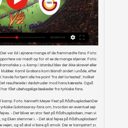
.. Der var ild i øjnene mange af de fremmødte fans. Foto: 
ortere var mødt op for at se de mange stjerner. Foto: 
amatiske 2-2-kamp i Istanbul blev der ikke skrevet eller 
lubber. Kamil Grabara kom blandt andet i unåde, efter 
avde fortjent alle tre point 'fra det lortested', hvilket 
. Det resulterede i dødstrusler mod hans kæreste. Også 
har fået ubehagelige beskeder fra tyrkiske fans. 

l kamp. Foto: Kenneth Meyer Fest på RådhuspladsenDer 
yrkiske Galatasaray-fans om, hvordan en eventuel sejr 
res. - Det bliver en stor fest på Rådhuspladsen, men vi 
, og Eken stemmer i. - Det skal fejres på Rådhuspladsen! 
e vejen, og så skal vi bare gå amok. Der er kampstart 21. 