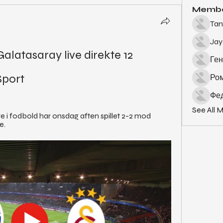
Memb
Tan
Ja
atasaray live direkte 12 
Ген
Sport
Ро
Фед
See All 
 i fodbold har onsdag aften spillet 2-2 mod 
e.