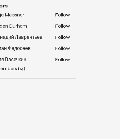
ers
ja Meissner
Follow
yden Durham
Follow
надий Лаврентьев
Follow
ман Федосеев
Follow
я Васечкин
Follow
Members (14)