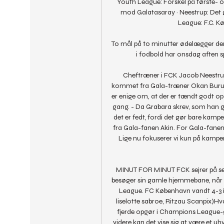
Youth League: Forskel på første- o
mod Galatasaray · Neestrup: Det 
League: F.C. Kø
To mål på to minutter ødelægger den 
i fodbold har onsdag aften s
Cheftræner i FCK Jacob Neestrup e
kommet fra Gala-træner Okan Buruk
er enige om, at der er tændt godt op
gang. - Da Grabara skrev, som han gjo
det er fedt, fordi det gør bare kampe
fra Gala-fanen Akin. For Gala-fanen
Lige nu fokuserer vi kun på kampe
MINUT FOR MINUT FCK sejrer på se
besøger sin gamle hjemmebane, når
League. FC København vandt 4-3 i
liselotte sabroe, Ritzau Scanpix)
fjerde opgør i Champions League-gru
videre kan det vise sig at være et uhy