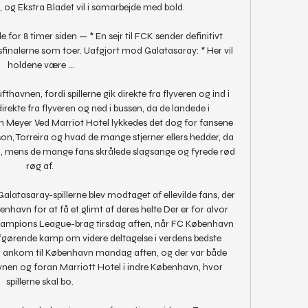
, og Ekstra Bladet vil i samarbejde med bold. 

de for 8 timer siden — * En sejr til FCK sender definitivt 
finalerne som toer. Uafgjort mod Galatasaray: * Her vil 
holdene være ...

havnen, fordi spillerne gik direkte fra flyveren og ind i 
direkte fra flyveren og ned i bussen, da de landede i 
 Meyer Ved Marriot Hotel lykkedes det dog for fansene 
son, Torreira og hvad de mange stjerner ellers hedder, da 
, mens de mange fans skrålede slagsange og fyrede rød 
røg af. 

atasaray-spillerne blev modtaget af ellevilde fans, der 
nhavn for at få et glimt af deres helte Der er for alvor 
 Champions League-brag tirsdag aften, når FC København 
afgørende kamp om videre deltagelse i verdens bedste 
ld ankom til København mandag aften, og der var både 
vnen og foran Marriott Hotel i indre København, hvor 
spillerne skal bo. 
