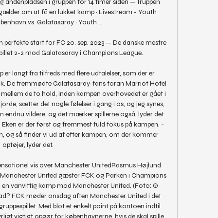
g andenpladsen i gruppen for 14 timer siden — Truppen 
gælder om at få en lukket kamp · Livestream - Youth 
benhavn vs. Galatasaray · Youth ...

perfekte start for FC 20. sep. 2023 — De danske mestre 
pillet 2-2 mod Galatasaray i Champions League.

r langt fra tilfreds med flere udtalelser, som der er 
. De fremmødte Galatasaray-fans foran Marriot Hotel 
 mellem de to hold, inden kampen overhovedet er gået i 
rde, sætter det nogle følelser i gang i os, og jeg synes, 
n endnu vildere, og det mærker spillerne også, lyder det 
 Eken er der først og fremmest fuld fokus på kampen. - 
n, og så finder vi ud af efter kampen, om der kommer 
optøjer, lyder det. 

nsationel vis over Manchester UnitedRasmus Højlund 
 Manchester United gæster FCK og Parken i Champions 
 en vanvittig kamp mod Manchester United. (Foto: © 
Hvad? FCK møder onsdag aften Manchester United i det 
ppespillet. Med blot et enkelt point på kontoen indtil 
rligt vigtigt opgør for københavnerne, hvis de skal spille 