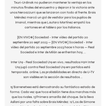
Txuri-Urdinak no pudieron mantener la ventaja en los 
minutos finales del encuentro y dejaron ir la victoria ante 
unos Neroazzurri que se lanzaron con todo al frente. Brais 
Méndez marcó un gol de vestidor para los pupilos de 
Imanol, mientras que Lautaro Martínez empató los 
cartones en el tablero por los italianos. 

[EN VIVO#] Sociedad - Inter vídeo del partido 20 
septiembre 20 sept 2023 — [EN VIVO#] Sociedad - Inter 
vídeo del partido 20 septiembre 2023 hace 11 horas — Real 
Sociedad e Inter de Milán se enfrentan hoy, ...

Inter U19 - Real Sociedad U19 en vivo, resultados H2H Inter 
U19 jugó contra Real Sociedad U19 en1 partidos está 
temporada. online. Las probabilidades en directo de U-TV 
son visibles en la sección de resultados ...

15'Barrenetxea está demostrando su fantástico estado de 
forma. Cada vez que toca el balón tiene dos marchas más 
que los rivales. 13'Primera amarilla del choque. Se la lleva 
Asllani por una falta sobre Brais Méndez. 12'Los de Simone 