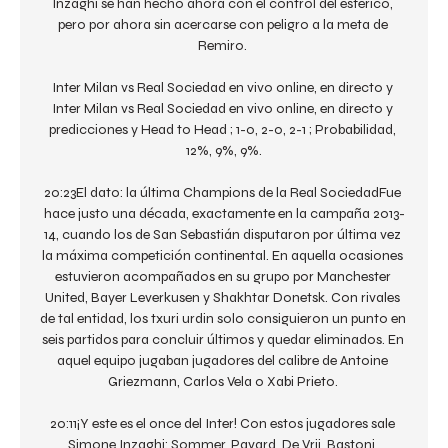
Inzaghi se han hecho ahora con el control del esférico, 
pero por ahora sin acercarse con peligro a la meta de 
Remiro. 

Inter Milan vs Real Sociedad en vivo online, en directo y 
Inter Milan vs Real Sociedad en vivo online, en directo y 
predicciones y Head to Head ; 1-0, 2-0, 2-1 ; Probabilidad, 
12%, 9%, 9%.

20:23El dato: la última Champions de la Real SociedadFue 
hace justo una década, exactamente en la campaña 2013-
14, cuando los de San Sebastián disputaron por última vez 
la máxima competición continental. En aquella ocasiones 
estuvieron acompañados en su grupo por Manchester 
United, Bayer Leverkusen y Shakhtar Donetsk. Con rivales 
de tal entidad, los txuri urdin solo consiguieron un punto en 
seis partidos para concluir últimos y quedar eliminados. En 
aquel equipo jugaban jugadores del calibre de Antoine 
Griezmann, Carlos Vela o Xabi Prieto. 

20:11¡Y este es el once del Inter! Con estos jugadores sale 
Simone Inzaghi: Sommer, Pavard, De Vrij, Bastoni, 