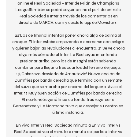
online el Real Sociedad - Inter de Milán de Champions 
LeagueTambién se podrá seguir online el partido entre la 
Real Sociedad e Inter a través de los comentarios en 
directo de MARCA. com y desde la app de Movistar+. 

22'Los de Imanol intentan poner ahora algo de calma al 
choque. El Inter estaba empezando a acercarse con peligro 
y quieren bajar las revoluciones al encuentro. 21'Se ve ahora 
algo más cómodo al Inter. La Real sigue intentando 
presionar arriba, pero los de Inzaghi están sabiendo 
combinar para llegar a tres cuartos del terreno de juego. 
19'¡Cabezazo desviado de Arnautovic! Nueva acción de 
Dumfries por banda derecha que termina con un remate 
del suizo que se marcha por encima del larguero. Avisa el 
Inter. 17'Muy buen acción de Dumfries por banda derecha. 
El neerlandés ganó línea de fondo tras regatear a 
Barrenetxea y Le Normand tuvo que despejar su centro en 
última instancia. 

En vivo Inter vs Real Sociedad minuto a En vivo Inter vs 
Real Sociedad vea el minuto a minuto del partido Inter vs 