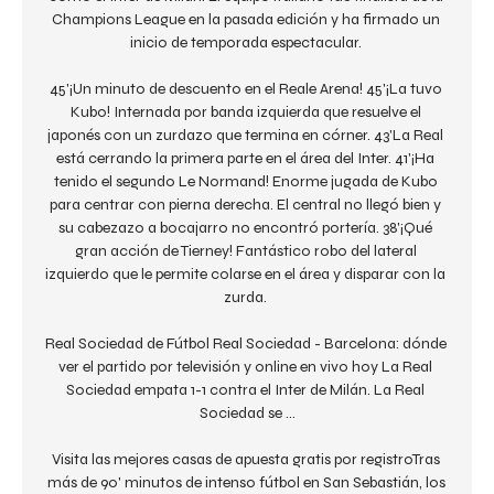
Champions League en la pasada edición y ha firmado un 
inicio de temporada espectacular. 

45'¡Un minuto de descuento en el Reale Arena! 45'¡La tuvo 
Kubo! Internada por banda izquierda que resuelve el 
japonés con un zurdazo que termina en córner. 43'La Real 
está cerrando la primera parte en el área del Inter. 41'¡Ha 
tenido el segundo Le Normand! Enorme jugada de Kubo 
para centrar con pierna derecha. El central no llegó bien y 
su cabezazo a bocajarro no encontró portería. 38'¡Qué 
gran acción de Tierney! Fantástico robo del lateral 
izquierdo que le permite colarse en el área y disparar con la 
zurda. 

Real Sociedad de Fútbol Real Sociedad - Barcelona: dónde 
ver el partido por televisión y online en vivo hoy La Real 
Sociedad empata 1-1 contra el Inter de Milán. La Real 
Sociedad se ...

Visita las mejores casas de apuesta gratis por registroTras 
más de 90' minutos de intenso fútbol en San Sebastián, los 