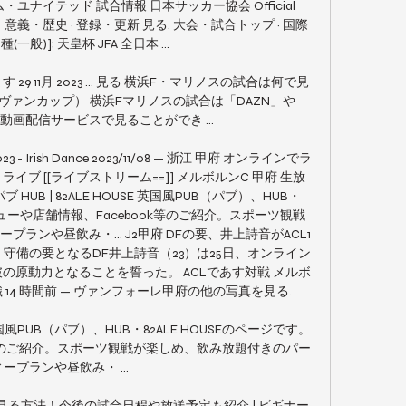
ユナイテッド 試合情報 日本サッカー協会 Official 
理念・意義・歴史 · 登録・更新 見る. 大会・試合トップ · 国際
種(一般)]; 天皇杯 JFA 全日本 ...

9 11月 2023 ... 見る 横浜F・マリノスの試合は何で見
ルヴァンカップ） 横浜Fマリノスの試合は「DAZN」や
動画配信サービスで見ることができ ...

- Irish Dance 2023/11/08 — 浙江 甲府 オンラインでラ
3 ライブ [[ライブストリーム==]] メルボルンC 甲府 生放
国風パブ HUB | 82ALE HOUSE 英国風PUB（パブ）、HUB・
メニューや店舗情報、Facebook等のご紹介。スポーツ観戦
ランや昼飲み・... J2甲府 DFの要、井上詩音がACL1
— 守備の要となるDF井上詩音（23）は25日、オンライン
の原動力となることを誓った。 ACLであす対戦 メルボ
4 時間前 — ヴァンフォーレ甲府の他の写真を見る. 

E 英国風PUB（パブ）、HUB・82ALE HOUSEのページです。
k等のご紹介。スポーツ観戦が楽しめ、飲み放題付きのパー
ープランや昼飲み・ ...

見る方法！今後の試合日程や放送予定も紹介 | ビギナー