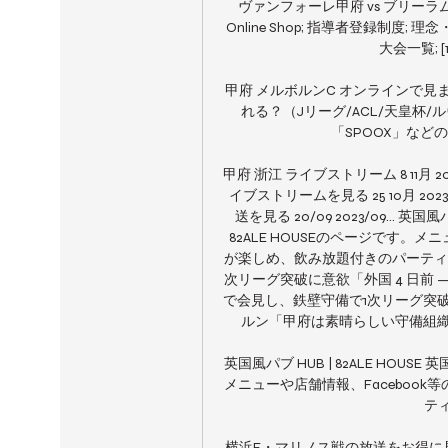
ヴァンフォーレ甲府 vs ブリーラム・
Online Shop; 指導者登録制度; 
大会一覧; [1
甲府 メルボルンC オンラインで見ます 2
れる？（Jリーグ/ACL/天皇杯/
「SPOOX」などの
甲府 浙江 ライブストリーム 8 11月 2023 
イブストリームを見る 25 10月 202
送を見る 20/09 2023/09... 英
82ALE HOUSEのページです。
が楽しめ、飲み放題付きのパーティープ
次リーグ突破に意欲「外国 4 日前 
で会見し、鉄壁守備で1次リーグ突破
ルン「甲府は素晴らしい守備組織 1
英国風パブ HUB | 82ALE HOUS
メニューや店舗情報、Faceboo
ティ
横浜F・マリノス戦の放送をお得に