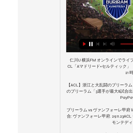
仁川U 横浜FM オンラインでライブストリー
CL「Aマドリード×セルティック」「ラツ
21 時
【ACL】浙江と大乱闘のブリーラム「
のブリーラム「3選手が最大8試合出場停止
PayP
ブリーラム vs ヴァンフォーレ甲府 lives
合: ヴァンフォーレ甲府. 29.11.23AC
モンテディオ