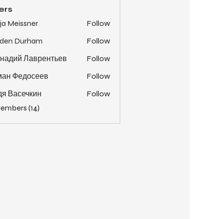
ers
ja Meissner
Follow
yden Durham
Follow
надий Лаврентьев
Follow
ман Федосеев
Follow
я Васечкин
Follow
Members (14)