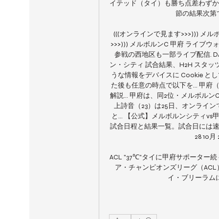
イテッド（タイ）も勝ち点差わずか
節の結果次第で
(((オンラインで見ます>>>))) メ
>>>))) メルボルンC 甲府 ライブウォ
参戦の西地区も一部ライブ配信. DA
ン・シティ 試合結果、H2H スタッ
うな情報をデバイスに Cookie
た後も任意の時点で以下を... 甲
解説... 甲府は、同2位・メルボ
上詩音（23）は25日、オンライ
と... 【公式】メルボルンシティvs甲
試合日程と結果一覧。試合日には速報
28 10月 
ACL "37℃"タイに甲府サポーター
ア・チャンピオンズリーグ（AC
イ・ブリーラムに