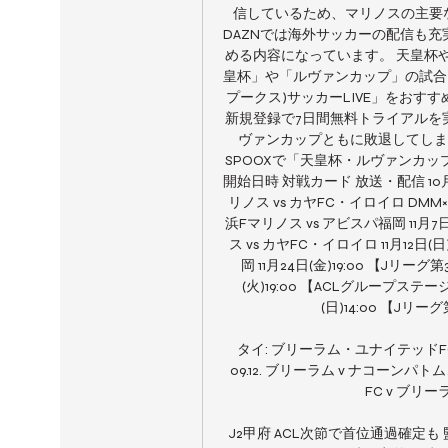
信しているため、マリノスの主要
DAZNでは海外サッカーの配信も
める内容になっています。 天皇杯や
皇杯」や「ルヴァンカップ」の試合を
プークス)サッカーLIVE」をおすすめ
新規登録で7日間無料トライアルを
ヴァンカップともに敗退してしま
SPOOXで「天皇杯・ルヴァンカッ
開始日時 対戦カード 放送・配信 10月
リノス vs カヤFC・イロイロ DMM×D
浜Fマリノス vs アビスパ福岡 11月
ス vs カヤFC・イロイロ 11月12日(
岡 11月24日(金)19:00 【Jリ
(火)19:00 【ACLグループステ
(日)14:00 【Jリー
タイ: ブリーラム・ユナイテッドF
09.12. ブリーラム v ナコーンパトム
FC v ブリーラ
J2甲府 ACL次節で首位通過確定も 監