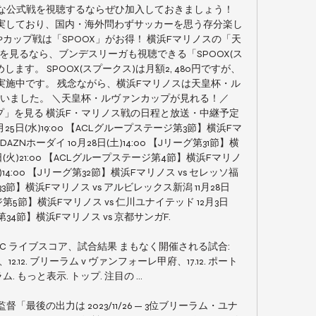
な公式戦を視聴するならぜひ加入しておきましょう！ 
充実しており、国内・海外問わずサッカーを思う存分楽し
カップ戦は「SPOOX」がお得！ 横浜Fマリノスの「天
見るなら、ブンデスリーガも視聴できる「SPOOX(ス
します。 SPOOX(スプークス)は月額2, 480円ですが、
実施中です。 残念ながら、横浜Fマリノスは天皇杯・ル
いました。 ＼天皇杯・ルヴァンカップが見れる！／ 
プ」を見る 横浜F・マリノス戦の日程と放送・中継予定 
25日(水)19:00 【ACLグループステージ第3節】横浜Fマ
AZNホーダイ 10月28日(土)14:00 【Jリーグ第31節】横
7日(火)21:00 【ACLグループステージ第4節】横浜Fマリノ
日)14:00 【Jリーグ第32節】横浜Fマリノス vs セレッソ福
ーグ第33節】横浜Fマリノス vs アルビレックス新潟 11月28日
ージ第5節】横浜Fマリノス vs 仁川ユナイテッド 12月3日
グ第34節】横浜Fマリノス vs 京都サンガF. 

C ライブスコア、試合結果 まもなく開催される試合: 
、12.12. ブリーラム v ヴァンフォーレ甲府、17.12. ポート
ム. もっと表示. トップ. 注目の ...

督「最後の出力は 2023/11/26 — 3位ブリーラム・ユナ