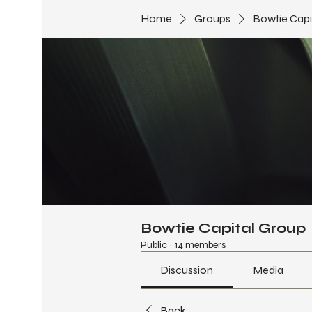
Home
Groups
Bowtie Capi
Bowtie Capital Group
Public
·
14 members
Discussion
Media
Back