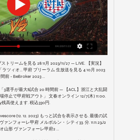
ムを見る 28 11月 2023/11/27 — LIVE. 【実況】
ィオ... 甲府 ブリーラム 生放送を見る 4 10月 2023 
間前 - BeBroker 2023 ...

3選手が最大8試合 20 時間前 — 【ACL】浙江と大乱闘
で甲府戦アウト」 文春オンライン 12/7(木) 11:00. 
ay残高使えます. 税込330円.

core (12. 12. 2023) もっと試合を表示させる. 最後の試
L ヴァンフォーレ甲府 メルボルン・シティ33. 分. 11.11.23J2 
山形 ヴァンフォーレ甲府2 ...
