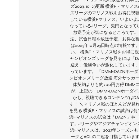
ズ2023. 10. 23更新 横浜F
ズリーグのマリノス戦をお得に視聴
している横浜Fマリノス。いよいよ
なっているJリーグ、鬼門となって
放送予定が気になるところです。
法、試合日程や放送予定、お得な視
は2023年10月23日時点の情報
い。 横浜F・マリノス戦をお得に
ャンピオンズリーグを見るには「D
迎え、優勝争いが激化しています
っています。 「DMM×DAZNホーダ
ンピオンズリーグ放送 海外サッカー
体契約よりも約700円お得 DMMコ
が、上記の「DMM×DAZNホーダイ
かも、視聴できるコンテンツはDA
す！ ＼マリノス戦のほとんどが見れ
を見る 横浜F・マリノスの試合は何で
浜Fマリノスの試合は「DAZN」や
す。Jリーグやアジアチャンピオン
浜Fマリノスは、2023年シーズ
ーグとACLの二冠を目指しています。