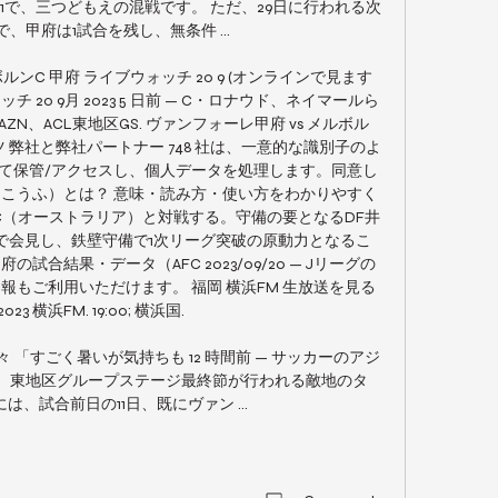
1で、三つどもえの混戦です。 ただ、29日に行われる次
、甲府は1試合を残し、無条件 ...

ルボルンC 甲府 ライブウォッチ 20 9 (オンラインで見ます
ッチ 20 9月 2023 5 日前 — C・ロナウド、ネイマールら
ZN、ACL東地区GS. ヴァンフォーレ甲府 vs メルボル
ツ 弊社と弊社パートナー 748 社は、一意的な識別子のよ
 として保管/アクセスし、個人データを処理します。同意し
府（こうふ）とは？ 意味・読み方・使い方をわかりやすく
ルンC（オーストラリア）と対戦する。守備の要となるDF井
ンで会見し、鉄壁守備で1次リーグ突破の原動力となるこ
府の試合結果・データ（AFC 2023/09/20 — Jリーグの
もご利用いただけます。 福岡 横浜FM 生放送を見る 
2023 横浜FM. 19:00; 横浜国. 

続々 「すごく暑いが気持ちも 12 時間前 — サッカーのアジ
L）東地区グループステージ最終節が行われる敵地のタ
は、試合前日の11日、既にヴァン ...