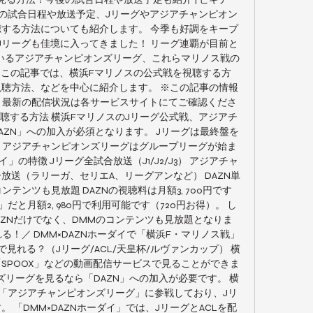
・マリノスの試合日程や放送予定、Jリーグやアジアチャンピオン
する方法についても紹介します。 今季も好調をキープ
Jリーグも佳境に入ってきました！ リーグ連覇が目前と
いるアジアチャンピオンズリーグ、これらマリノス戦の
 この記事では、横浜Fマリノスの公式戦を視聴する方
聴方法、などを中心に紹介します。 ※この記事の情報
です。最新の配信状況は各サービスサイトにてご確認くださ
視聴する方法 横浜FマリノスのJリーグ公式戦、アジアチ
AZN」への加入が必須となります。 Jリーグは最終盤を
。アジアチャンピオンズリーグはグループリーグが始ま
イ」の特徴 Jリーグ全試合放送（J1/J2/J3） アジアチャ
放送（ラリーガ、セリエA、リーグアンなど） DAZN単
ンテンツも見放題 DAZNの視聴料は月額3, 700円です
」だと月額2, 980円で利用可能です（720円お得）。 し
ZNだけでなく、DMMのコンテンツも見放題となりま
る！／ DMM×DAZNホーダイで「横浜F・マリノス戦」
見れる？（Jリーグ/ACL/天皇杯/ルヴァンカップ） 横
「SPOOX」などの動画配信サービスで見ることができま
ズリーグを見るなら「DAZN」への加入が必要です。 横
ンも「アジアチャンピオンズリーグ」に参戦しており、Jリ
 「DMM×DAZNホーダイ」では、JリーグとACLを配