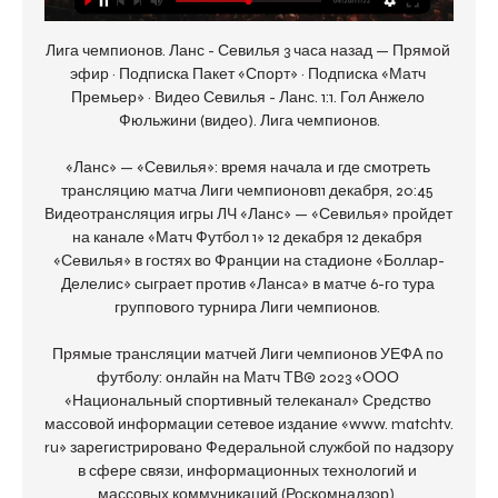
Лига чемпионов. Ланс - Севилья 3 часа назад — Прямой 
эфир · Подписка Пакет «Спорт» · Подписка «Матч 
Премьер» · Видео Севилья - Ланс. 1:1. Гол Анжело 
Фюльжини (видео). Лига чемпионов.

«Ланс» — «Севилья»: время начала и где смотреть 
трансляцию матча Лиги чемпионов11 декабря, 20:45 
Видеотрансляция игры ЛЧ «Ланс» — «Севилья» пройдет 
на канале «Матч Футбол 1» 12 декабря 12 декабря 
«Севилья» в гостях во Франции на стадионе «Боллар-
Делелис» сыграет против «Ланса» в матче 6-го тура 
группового турнира Лиги чемпионов. 

Прямые трансляции матчей Лиги чемпионов УЕФА по 
футболу: онлайн на Матч ТВ© 2023 «ООО 
«Национальный спортивный телеканал» Средство 
массовой информации сетевое издание «www. matchtv. 
ru» зарегистрировано Федеральной службой по надзору 
в сфере связи, информационных технологий и 
массовых коммуникаций (Роскомнадзор). 