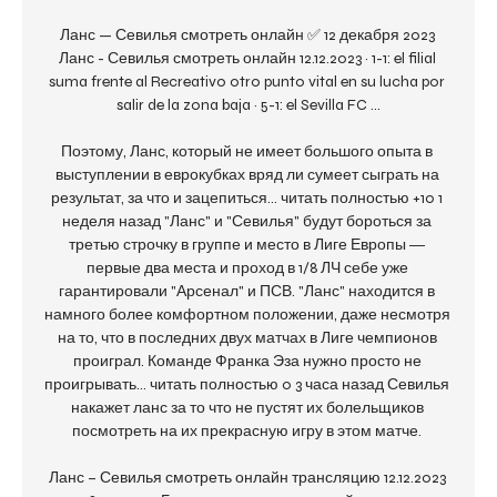
Ланс — Севилья смотреть онлайн ✅ 12 декабря 2023 
Ланс - Севилья смотреть онлайн 12.12.2023 · 1-1: el filial 
suma frente al Recreativo otro punto vital en su lucha por 
salir de la zona baja · 5-1: el Sevilla FC ...

Поэтому, Ланс, который не имеет большого опыта в 
выступлении в еврокубках вряд ли сумеет сыграть на 
результат, за что и зацепиться... читать полностью +10 1 
неделя назад "Ланс" и "Севилья" будут бороться за 
третью строчку в группе и место в Лиге Европы ― 
первые два места и проход в 1/8 ЛЧ себе уже 
гарантировали "Арсенал" и ПСВ. "Ланс" находится в 
намного более комфортном положении, даже несмотря 
на то, что в последних двух матчах в Лиге чемпионов 
проиграл. Команде Франка Эза нужно просто не 
проигрывать... читать полностью 0 3 часа назад Севилья 
накажет ланс за то что не пустят их болельщиков 
посмотреть на их прекрасную игру в этом матче. 

Ланс – Севилья смотреть онлайн трансляцию 12.12.2023 