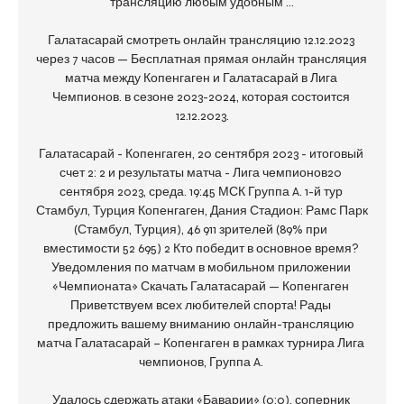
трансляцию любым удобным ...

Галатасарай смотреть онлайн трансляцию 12.12.2023 
через 7 часов — Бесплатная прямая онлайн трансляция 
матча между Копенгаген и Галатасарай в Лига 
Чемпионов. в сезоне 2023-2024, которая состоится 
12.12.2023.

Галатасарай - Копенгаген, 20 сентября 2023 - итоговый 
счет 2: 2 и результаты матча - Лига чемпионов20 
сентября 2023, среда. 19:45 МСК Группа A. 1-й тур 
Стамбул, Турция Копенгаген, Дания Стадион: Рамс Парк 
(Стамбул, Турция), 46 911 зрителей (89% при 
вместимости 52 695) 2 Кто победит в основное время? 
Уведомления по матчам в мобильном приложении 
«Чемпионата» Скачать Галатасарай — Копенгаген 
Приветствуем всех любителей спорта! Рады 
предложить вашему вниманию онлайн-трансляцию 
матча Галатасарай – Копенгаген в рамках турнира Лига 
чемпионов, Группа A. 

Удалось сдержать атаки «Баварии» (0:0), соперник 