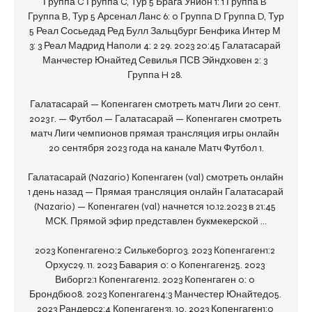
Группа C Группа C, Тур 5 Брага Унион 1: 1 Группа B 
Группа B, Тур 5 Арсенал Ланс 6: 0 Группа D Группа D, Тур 
5 Реал Сосьедад Ред Булл Зальцбург Бенфика Интер М 
3: 3 Реал Мадрид Наполи 4: 2 29. 2023 20:45 Галатасарай 
Манчестер Юнайтед Севилья ПСВ Эйндховен 2: 3 
Группа H 28. 

Галатасарай — Копенгаген смотреть матч Лиги 20 сент. 
2023 г. — Футбол — Галатасарай — Копенгаген смотреть 
матч Лиги чемпионов прямая трансляция игры онлайн 
20 сентября 2023 года на канале Матч Футбол 1.

Галатасарай (Nazario) Копенгаген (val) смотреть онлайн 
1 день назад — Прямая трансляция онлайн Галатасарай 
(Nazario) — Копенгаген (val) начнется 10.12.2023 в 21:45 
МСК. Прямой эфир представлен букмекерской ...

2023 Копенгаген0:2 Силькеборг03. 2023 Копенгаген1:2 
Орхус29. 11. 2023 Бавария 0: 0 Копенгаген25. 2023 
Виборг2:1 Копенгаген12. 2023 Копенгаген 0: 0 
Брондбю08. 2023 Копенгаген4:3 Манчестер Юнайтед05. 
2023 Рандерс2:4 Копенгаген31. 10. 2023 Копенгаген1:0 