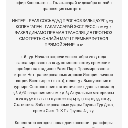
эфир Копенгаген — Галатасарай 12 декабря онлайн 
трансляция смотреть ...

ИНТЕР - РЕАЛ СОСЬЕДАД ПРОГНОЗ ЗАЛЬЦБУРГ 5:23... 
КОПЕНГАГЕН - ГАЛАТАСАРАЙ ЭКСПРЕСС 12.12.23. 4 
ФАКЕЛ ДИНАМО ПРЯМАЯ ТРАНСЛЯЦИЯ ПРОГНОЗ 
СМОТРЕТЬ ОНЛАЙН МАТЧ ПРЕМЬЕР ФУТБОЛ 
ПРЯМОЙ ЭФИР 10.12.

1-й тур. Начало встречи 20 сентября 2023 года 
запланировано на 19:45 по московскому времени и 
пройдет на стадионе Рамс Парк. Травмированные 
игроки Нет травмированных игроков История личных 
встреч Всего игр: 2 (+1=0-1), голов: 3:2 Выступление в 
турнире Соотношение статистических данных команд 
58. 67% владения мячом 49. 83 Актуальные материалы 
11:29 09:52 01:21 21:41 09:00 22:04 14:15 17:04 05:55 00:45 
Статистика Заблокированные удары Группа Тур Дата, 
время Счет П1 Х П2 Группа A 5 29. 

Копенгаген сегодня: последние новости, трансферы 