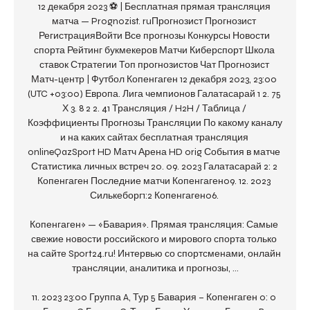
12 декабря 2023 ⚽ | Бесплатная прямая трансляция 
матча — Prognozist. ruПрогнозист Прогнозист 
РегистрацияВойти Все прогнозы Конкурсы Новости 
спорта Рейтинг букмекеров Матчи Киберспорт Школа 
ставок Стратегии Топ прогнозистов Чат Прогнозист 
Матч-центр | Футбол Копенгаген 12 декабря 2023, 23:00 
(UTC +03:00) Европа. Лига чемпионов Галатасарай 1 2. 75 
Х 3. 8 2 2. 41 Трансляция / H2H / Таблица / 
Коэффициенты Прогнозы Трансляции По какому каналу 
и на каких сайтах бесплатная трансляция 
onlineQazSport HD Матч Арена HD orig События в матче 
Статистика личных встреч 20. 09. 2023 Галатасарай 2: 2 
Копенгаген Последние матчи Копенгаген09. 12. 2023 
Силькеборг1:2 Копенгаген06. 

Копенгаген» — «Бавария». Прямая трансляция: Самые 
свежие новости российского и мирового спорта только 
на сайте Sport24.ru! Интервью со спортсменами, онлайн 
трансляции, аналитика и прогнозы, ...

11. 2023 23:00 Группа A, Тур 5 Бавария – Копенгаген 0: 0 