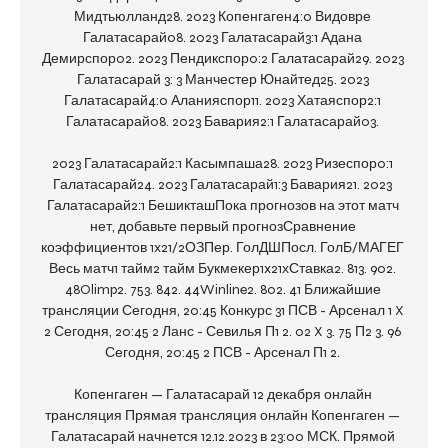
Мидтьюлланд28. 2023 Копенгаген4:0 Видовре 
Галатасарай08. 2023 Галатасарай3:1 Адана 
Демирспор02. 2023 Пендикспор0:2 Галатасарай29. 2023 
Галатасарай 3: 3 Манчестер Юнайтед25. 2023 
Галатасарай4:0 Аланияспор11. 2023 Хатаяспор2:1 
Галатасарай08. 2023 Бавария2:1 Галатасарай03. 

2023 Галатасарай2:1 Касымпаша28. 2023 Ризеспор0:1 
Галатасарай24. 2023 Галатасарай1:3 Бавария21. 2023 
Галатасарай2:1 БешикташПока прогнозов на этот матч 
нет, добавьте первый прогнозСравнение 
коэффициентов 1x21/2ОЗПер. ГолДШПосл. ГолБ/МАГЕГ 
Весь матч1 тайм2 тайм Букмекер1x21хСтавка2. 813. 902. 
48Olimp2. 753. 842. 44Winline2. 802. 41 Ближайшие 
трансляции Сегодня, 20:45 Конкурс 31 ПСВ - Арсенал 1 X 
2 Сегодня, 20:45 2 Ланс - Севилья П1 2. 02 X 3. 75 П2 3. 96 
Сегодня, 20:45 2 ПСВ - Арсенал П1 2. 

Копенгаген — Галатасарай 12 декабря онлайн 
трансляция Прямая трансляция онлайн Копенгаген — 
Галатасарай начнется 12.12.2023 в 23:00 МСК. Прямой 