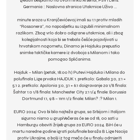
gledati besplatno na ovom linku Arsenal, PSV i Lens. 
Germania :: Naslovna stranica Utakmice Uživo ...

minute sraza u Kranjčevićevoj imali su 1:1 protiv mladih 
“Rossonera”, no naposljetku su izgubili minimalnom 
razlikom. Zbog vrlo dobro odigrane utakmice, ali i zbog 
kolegijalnosti koja bi se trebala češće pojavljivati u 
hrvatskom nogometu, Dinamo je Hajduku prepustio 
snimke taktičke kamere iz dvoboja s Milanom i tako 
pomogao Splićanima. 

Hajduk – Milan (petak, 18:00 h) Putevi Hajduka i Milana do 
polufinala Lige prvaka HAJDUK 1. pretkolo: Gabala 3:0, 2:1 = 
5:1 2. pretkolo: Apolonia 3:0, 3:1 = 6:1 doigravanje za 1/8 finala: 
Šahtar 1:0 1/8 finala: Manchester City 2:1 1/4 finale: Borussia 
Dortmund 1:1, 9:8 – 11m 1/2 finale: Milan? :? Milan 1. 

EURO 2024: Ovo bi bila najteža grupa, sa Srbijom i Italijom 
sigurno nismo u grupiVečeras će se od 18, 00 sati u 
Hamburgu obaviti žrijeb grupa za EURO 2024. BiH će u 
martu naredne godine igrati polufinale baraža B Lige Nacija 
protiv Ukrajine, a bolji iz tog meča će u finalu odmjeriti 