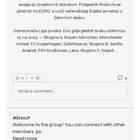
snage sa Izraelom ili Islandom. Pobjednik finala će se 
plasirati na EURO, a uoči večerašnjeg žrijeba se nalazi u 
četvrtom šeširu. 

Danas kreće Liga prvaka. Evo gdje gledati svaku utakmicu 
19. ruj 2023. — Skupina A: Bayern München, Manchester 
United, FC Kopenhagen, Galatasaray; Skupina B: Sevilla, 
Arsenal, PSV Eindhoven, Lens; Skupina C: Napoli ...
0
0
Write a comment...
About
Welcome to the group! You can connect with other
members, ge
...
Read more