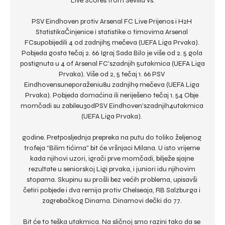
Live Scores from Sevilla vs.

PSV Eindhoven protiv Arsenal FC Live Prijenos i H2H 
StatistikaČinjenice i statistike o timovima Arsenal 
FCsupobijedili 4 od zadnjih5 mečeva (UEFA Liga Prvaka). 
Pobjeda gosta tečaj 2. 66 Igraj Sada Bilo je više od 2. 5 gola 
postignuta u 4 of Arsenal FC'szadnjih 5utakmica (UEFA Liga 
Prvaka). Više od 2, 5 tečaj 1. 66 PSV 
Eindhovensuneporaženiu8u zadnjih9 mečeva (UEFA Liga 
Prvaka). Pobjeda domaćina ili neriješeno tečaj 1. 54 Obje 
momčadi su zabileu3odPSV Eindhoven'szadnjih4utakmica 
(UEFA Liga Prvaka). 

godine. Pretposljednja prepreka na putu do toliko željenog 
trofeja “Bilim tićima” bit će vršnjaci Milana. U isto vrijeme 
kada njihovi uzori, igrači prve momčadi, bilježe sjajne 
rezultate u seniorskoj Ligi prvaka, i juniori idu njihovim 
stopama. Skupinu su prošli bez većih problema, upisavši 
četiri pobjede i dva remija protiv Chelseaja, RB Salzburga i 
zagrebačkog Dinama. Dinamovi dečki do 77. 

Bit će to teška utakmica. Na sličnoj smo razini tako da se 