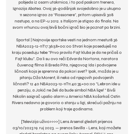
pobjeda iz osam utakmica, i to pod paskom trenera, 
Ignazija Abatea. Ovaj 36-godišnjak svojedobno je u ukupno 
11 sezona igrao za “Rossonere”, pritom upisavši 308 
nastupa, a na EP-u 2012. s Italijom je stigao do finala. Na 
svom vrhuncu ovaj bivši bočni igrač bio je poznat po brzini. 

Sportal | Najnovije sportske vesti na jednom mestu18 36 
NBA2023-12-11T17:36:58+00:00 Stvari koje poseduješ na 
kraju poseduju tebe "Prvo pravilo Fajt kluba je da ne pričaš o 
Fajt klubu". Da li su ovo reči Edvarda Nortona, naratora 
čuvenog filma ili Breda Pita, njegovog Ida i podvojene 
ličnosti koja je spremna da pokori svet? Ipak, možda je u 
pitanju Dža Morent, ili neka od njegovih podvojenih 
ličnosti? 12 40 NBA2023-12-11T11:40:35+00:00 "Lebron ide u 
penziju, a Jokić ne želi da bude simbol NBA lige! " Bivši 
Nikolin saigrač upalio alarm u Americi NBA košarkaš Ostin 
Rivers nedavno je govorio o stanju u ligi, skrećući pažnju na 
problem koji traje godinama. 

[Televizija uživo>>>>] Lens Arsenal gledati prijenos 
03/10/2023 19. ruj 2023. — prenos Sevilla - Lens, koji možete 