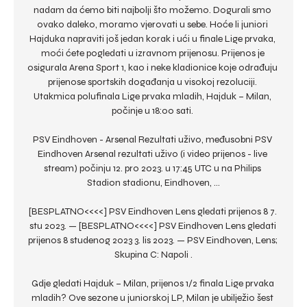
nadam da ćemo biti najbolji što možemo. Dogurali smo 
ovako daleko, moramo vjerovati u sebe. Hoće li juniori 
Hajduka napraviti još jedan korak i ući u finale Lige prvaka, 
moći ćete pogledati u izravnom prijenosu. Prijenos je 
osigurala Arena Sport 1, kao i neke kladionice koje odrađuju 
prijenose sportskih događanja u visokoj rezoluciji. 
Utakmica polufinala Lige prvaka mladih, Hajduk – Milan, 
počinje u 18:00 sati. 

PSV Eindhoven - Arsenal Rezultati uživo, međusobni PSV 
Eindhoven Arsenal rezultati uživo (i video prijenos - live 
stream) počinju 12. pro 2023. u 17:45 UTC u na Philips 
Stadion stadionu, Eindhoven, ...

[BESPLATNO<<<<] PSV Eindhoven Lens gledati prijenos 8 7. 
stu 2023. — [BESPLATNO<<<<] PSV Eindhoven Lens gledati 
prijenos 8 studenog 2023 3. lis 2023. — PSV Eindhoven, Lens; 
Skupina C: Napoli .

Gdje gledati Hajduk – Milan, prijenos 1/2 finala Lige prvaka 
mladih? Ove sezone u juniorskoj LP, Milan je ubilježio šest 