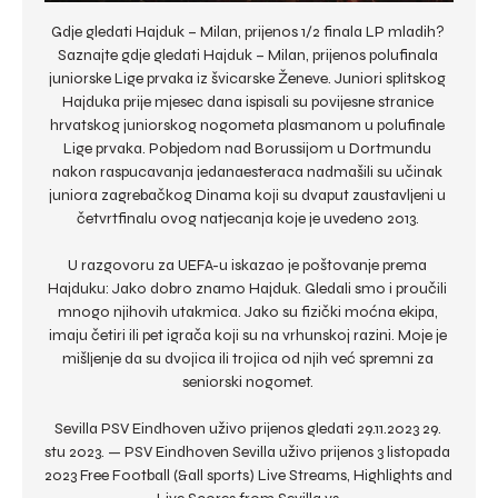
Gdje gledati Hajduk – Milan, prijenos 1/2 finala LP mladih? 
Saznajte gdje gledati Hajduk – Milan, prijenos polufinala 
juniorske Lige prvaka iz švicarske Ženeve. Juniori splitskog 
Hajduka prije mjesec dana ispisali su povijesne stranice 
hrvatskog juniorskog nogometa plasmanom u polufinale 
Lige prvaka. Pobjedom nad Borussijom u Dortmundu 
nakon raspucavanja jedanaesteraca nadmašili su učinak 
juniora zagrebačkog Dinama koji su dvaput zaustavljeni u 
četvrtfinalu ovog natjecanja koje je uvedeno 2013. 

U razgovoru za UEFA-u iskazao je poštovanje prema 
Hajduku: Jako dobro znamo Hajduk. Gledali smo i proučili 
mnogo njihovih utakmica. Jako su fizički moćna ekipa, 
imaju četiri ili pet igrača koji su na vrhunskoj razini. Moje je 
mišljenje da su dvojica ili trojica od njih već spremni za 
seniorski nogomet. 

Sevilla PSV Eindhoven uživo prijenos gledati 29.11.2023 29. 
stu 2023. — PSV Eindhoven Sevilla uživo prijenos 3 listopada 
2023 Free Football (&all sports) Live Streams, Highlights and 