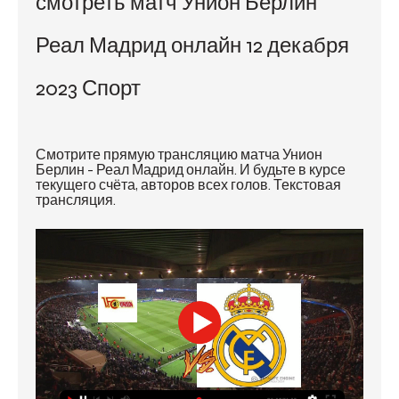
смотреть матч Унион Берлин 
Реал Мадрид онлайн 12 декабря 
2023 Спорт
Смотрите прямую трансляцию матча Унион 
Берлин - Реал Мадрид онлайн. И будьте в курсе 
текущего счёта, авторов всех голов. Текстовая 
трансляция.