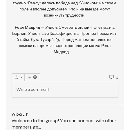
трудно “Реалу” далась победа над “Унионом” на своем 
поле и вполне допускаем, что и на выезде могут 
возникнуть трудности. 

Реал Мадрид — Унион. Смотреть онлайн. Счёт матча 
Берлин. Унион. Live Коэффициенты Прогноз Прематч. 1-
й тайм. Лука Тусар '1. '37 Перед матчем появляются 
ссылки на прямые видеотрансляции матча Реал 
Мадрид — ...
0
0
Write a comment...
About
Welcome to the group! You can connect with other
members, ge
...