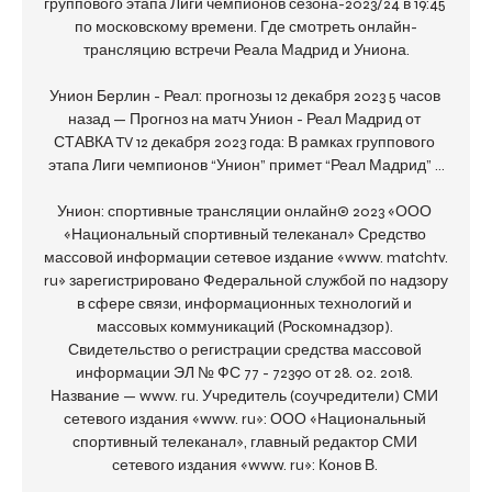
группового этапа Лиги чемпионов сезона-2023/24 в 19:45 
по московскому времени. Где смотреть онлайн-
трансляцию встречи Реала Мадрид и Униона.

Унион Берлин - Реал: прогнозы 12 декабря 2023 5 часов 
назад — Прогноз на матч Унион - Реал Мадрид от 
СТАВКА TV 12 декабря 2023 года: В рамках группового 
этапа Лиги чемпионов “Унион” примет “Реал Мадрид” ...

Унион: спортивные трансляции онлайн© 2023 «ООО 
«Национальный спортивный телеканал» Средство 
массовой информации сетевое издание «www. matchtv. 
ru» зарегистрировано Федеральной службой по надзору 
в сфере связи, информационных технологий и 
массовых коммуникаций (Роскомнадзор). 
Свидетельство о регистрации средства массовой 
информации ЭЛ № ФС 77 - 72390 от 28. 02. 2018. 
Название — www. ru. Учредитель (соучредители) СМИ 
сетевого издания «www. ru»: ООО «Национальный 
спортивный телеканал», главный редактор СМИ 
сетевого издания «www. ru»: Конов В. 
