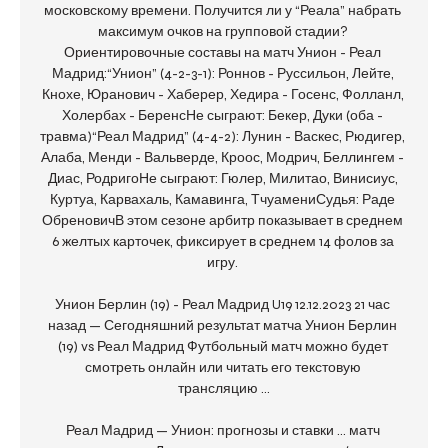
московскому времени. Получится ли у “Реала” набрать 
максимум очков на групповой стадии? 
Ориентировочные составы на матч Унион - Реал 
Мадрид:“Унион” (4-2-3-1): Роннов - Руссильон, Лейте, 
Кнохе, Юранович - Хаберер, Хедира - Госенс, Фолланл, 
Холербах - БеренсНе сыграют: Бекер, Дуки (оба - 
травма)“Реал Мадрид” (4-4-2): Лунин - Васкес, Рюдигер, 
Алаба, Менди - Вальверде, Кроос, Модрич, Беллингем - 
Диас, РодригоНе сыграют: Гюлер, Милитао, Винисиус, 
Куртуа, Карвахаль, Камавинга, ТчуамениСудья: Раде 
ОбреновичВ этом сезоне арбитр показывает в среднем 
6 желтых карточек, фиксирует в среднем 14 фолов за 
игру. 

Унион Берлин (19) - Реал Мадрид U19 12.12.2023 21 час 
назад — Сегодняшний результат матча Унион Берлин 
(19) vs Реал Мадрид Футбольный матч можно будет 
смотреть онлайн или читать его текстовую 
трансляцию ...

Реал Мадрид — Унион: прогнозы и ставки ... матч 