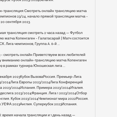
йн-трансляция Смотреть онлайн трансляцию матча 
емпионов 23/24, начало прямой трансляции матча - 
20 сентября 2023.

мая трансляция смотреть 2 часа назад — Футбол 
 матча Копенгаген - Галатасарай | Матч состоится 
СК. Лига чемпионов, Группа A. 6-й ...

3 - смотреть онлайн Приветствуем всех любителей 
у вниманию онлайн-трансляцию матча Копенгаген 
19 в рамках турнира Юношеская лига ...

декабря 2023Кубок ВызоваРоссия. Премьер-Лига 
3/2024Лига Европы 2023/2024Лига Конференций 
а 2023/2024Испания. Примера 2023/2024Италия. 
деслига 2023/2024Франция. Лига 1 2023/2024Отбор 
нглия. Кубок 2023/2024Чемпионат мира 2022Россия. 
 УЕФА 2023Англия. Суперкубок 2023Испания. 

 время начала трансляции и 1 день назад — 