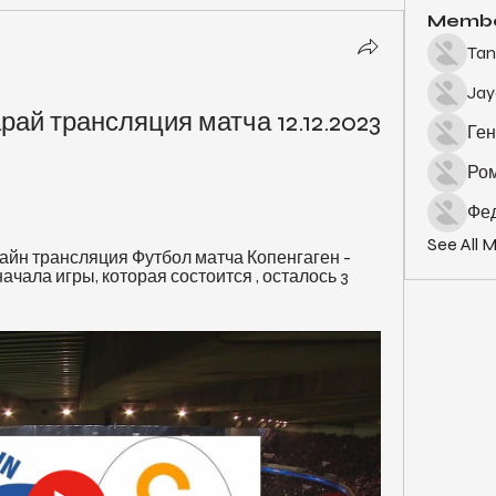
Memb
Tan
Ja
ай трансляция матча 12.12.2023 
Ген
Ро
Фед
See All 
айн трансляция Футбол матча Копенгаген - 
начала игры, которая состоится , осталось 3 