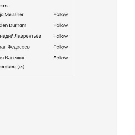
ers
ja Meissner
Follow
yden Durham
Follow
надий Лаврентьев
Follow
ман Федосеев
Follow
я Васечкин
Follow
Members (14)