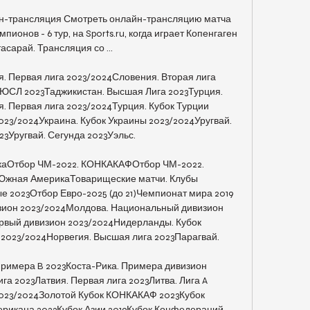
йн-трансляция Смотреть онлайн-трансляцию матча 
пионов - 6 тур, на Sports.ru, когда играет Копенгаген 
асарай. Трансляция со ...

. Первая лига 2023/2024Словения. Вторая лига 
СЛ 2023Таджикистан. Высшая Лига 2023Турция. 
. Первая лига 2023/2024Турция. Кубок Турции 
023/2024Украина. Кубок Украины 2023/2024Уругвай. 
3Уругвай. Сегунда 2023Уэльс. 

каОтбор ЧМ-2022. КОНКАКАФОтбор ЧМ-2022. 
Южная АмерикаТоварищеские матчи. Клубы 
 2023Отбор Евро-2025 (до 21)Чемпионат мира 2019 
зион 2023/2024Молдова. Национальный дивизион 
вый дивизион 2023/2024Нидерланды. Кубок 
2023/2024Норвегия. Высшая лига 2023Парагвай. 

римера B 2023Коста-Рика. Примера дивизион 
а 2023Латвия. Первая лига 2023Литва. Лига A 
2023/2024Золотой Кубок КОНКАКАФ 2023Кубок 
рикана 2023Кубок Азии 2019Кубок Конфедераций 