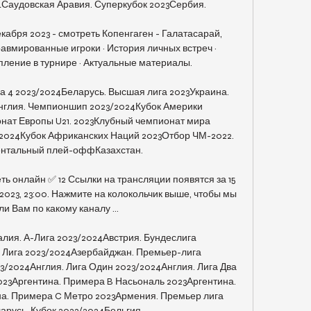
Саудовская Аравия. Суперкубок 2023Сербия. 

екабря 2023 - смотреть Копенгаген - Галатасарай, 
авмированные игроки · История личных встреч · 
пление в турнире · Актуальные материалы.

а 4 2023/2024Беларусь. Высшая лига 2023Украина. 
глия. Чемпионшип 2023/2024Кубок Америки 
ат Европы U21. 2023Клубный чемпионат мира 
024Кубок Африканских Наций 2023Отбор ЧМ-2022. 
нтальный плей-оффКазахстан. 

ь онлайн ✅ 12 Ссылки на трансляции появятся за 15 
2023, 23:00. Нажмите на колокольчик выше, чтобы мы 
и Вам по какому каналу ...

лия. А-Лига 2023/2024Австрия. Бундеслига 
 Лига 2023/2024Азербайджан. Премьер-лига 
/2024Англия. Лига Один 2023/2024Англия. Лига Два 
023Аргентина. Примера B Насьональ 2023Аргентина. 
а. Примера C Метро 2023Армения. Премьер лига 
русь. Кубок 2023/2024Бельгия. 
