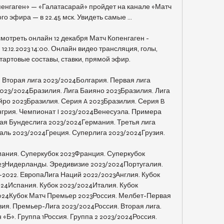
енгаген» — «Галатасарай» пройдет на канале «Матч 
о эфира — в 22.45 мск. Увидеть самые ...

смотреть онлайн 12 декабря Матч Копенгаген - 
2.12.2023 14:00. Онлайн видео трансляция, голы, 
стартовые составы, ставки, прямой эфир.

 Вторая лига 2023/2024Болгария. Первая лига 
023/2024Бразилия. Лига Баияно 2023Бразилия. Лига 
ро 2023Бразилия. Серия A 2023Бразилия. Серия B 
грия. Чемпионат I 2023/2024Венесуэла. Примера 
ая Бундеслига 2023/2024Германия. Третья лига 
аль 2023/2024Греция. Суперлига 2023/2024Грузия. 

ания. Суперкубок 2023Франция. Суперкубок 
23Нидерланды. Эредивизие 2023/2024Португалия. 
022. ЕвропаЛига Наций 2022/2023Англия. Кубок 
24Испания. Кубок 2023/2024Италия. Кубок 
024Кубок Матч Премьер 2023Россия. Мелбет-Первая 
ия. Премьер-Лига 2023/2024Россия. Вторая лига. 
«Б». Группа 1Россия. Группа 2 2023/2024Россия. 
