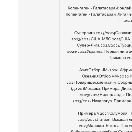
Копенгаген - Галатасарай: онла
Копенгаген - Галатасарай. Лига чем
- Галат
Суперлига 2023/2024Словакия
2023/2024США. МЛС 2023США. Ю
Супер-Лига 2023/2024Турция
2023/2024Украина. Первая лига 2
Примера 202
АзияОтбор ЧМ-2026. Афри
ОкеанияОтбор ЧМ-2026. 
2023Товарищеские матчи. Сборные
(до 20)Мексика. Примера-Диви
2023/2024Нидерланды. Пер
2023/2024Никарагуа. Примера 
Примера A 2023Колумбия. П
2023/2024Латвия. Высшая лиг
2023Марокко. Ботола Про 
Либертадорес 2023Копа Судаме