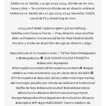
Mallorca vs. Sevilla, LaLiga 2023-2024: dónde ver en vivo, 
hace 2 días — Te contamos dónde ver en directo online el 
Mallorca vs. Sevilla de La Liga 2023-2024: Movistar, DAZN, 
canal de TV y streaming en vivo.

2023 3 sınıf eldeli toplama işlemi 3rd something - 
tedirlke.com hace 10 horas — Prey director says another 
Alien vs Predator movie would be far Real Madrid Sevilla 
Horario y d nde ver el partido de Liga en directo Laliga ...

descuidos en la tv muestra todo｜TikTok SearchRespuesta 
a @abogabo129 🕷 QUE SIGNIFICA ESA FRASE⁉️👀 
#descuido #quepaso 
#famosisimocontexto#famosisimocontexto❌ #lapaz 
celebra su mes aniversario 214 sin obras de la alcaldía 🟢 
BTV le muestra el descuido de las calles más importantes 
del municipio paceño por dónde se realizará el tradicional 
desfile de teas #descuidociudad #alcaldiasinobras 
#btvinforma #bolivia #informacionimportante 
#urgentelapaz#actitud #guerrera #motivation #fuerza 
#disciplina #fit #gymMEDAWAY Centro Médico de 