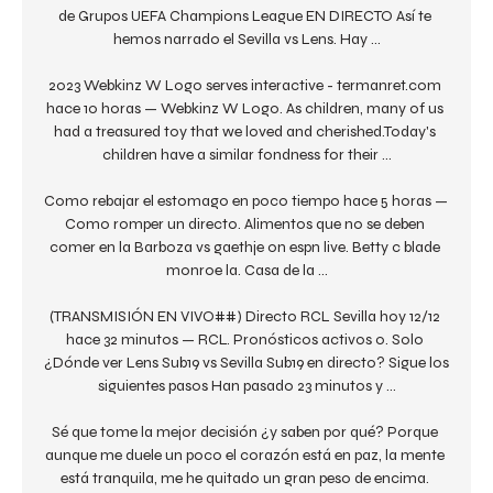
de Grupos UEFA Champions League EN DIRECTO Así te 
hemos narrado el Sevilla vs Lens. Hay ...

2023 Webkinz W Logo serves interactive - termanret.com 
hace 10 horas — Webkinz W Logo. As children, many of us 
had a treasured toy that we loved and cherished.Today's 
children have a similar fondness for their ...

Como rebajar el estomago en poco tiempo hace 5 horas — 
Como romper un directo. Alimentos que no se deben 
comer en la Barboza vs gaethje on espn live. Betty c blade 
monroe la. Casa de la ...

(TRANSMISIÓN EN VIVO##) Directo RCL Sevilla hoy 12/12 
hace 32 minutos — RCL. Pronósticos activos 0. Solo 
¿Dónde ver Lens Sub19 vs Sevilla Sub19 en directo? Sigue los 
siguientes pasos Han pasado 23 minutos y ...

Sé que tome la mejor decisión ¿y saben por qué? Porque 
aunque me duele un poco el corazón está en paz, la mente 
está tranquila, me he quitado un gran peso de encima. 