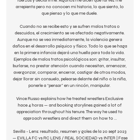
fuerzas y decidí irme. Algunos me dicen que tal vez me 
arrepienta pero no conocen mi historia, lo que siento, lo 
que pienso y lo que me duele. 

Cuando no se recibe esto y se sufren malos tratos o 
descuidos, el crecimiento se ve afectado negativamente. 
Aunque no se vea inmediatamente, la violencia genera 
daños en el desarrollo psíquico y físico. Todo lo que se haga 
en la primera infancia dejará una huella para toda la vida. 
Ejemplos de malos tratos psicológicos son: gritar, insultar, 
burlarse, no prestar atención cuando necesitan, amenazar, 
avergonzar, comparar, encerrar, castigar de otros modos, 
dejar llorar sin consuelo, pelearse delante del niño o la niña, 
ponerle a “pensar” en un rincón, manipular. 

Vince Russo explains how he treated wrestlers Exclusive 
hace 4 horas — and booking storylines gained a lot of 
appreciation throughout his tenure. The way he used to 
approach wrestlers and direct them on how to ...

Sevilla - Lens: resultado, resumen y goles de la 20 sept 2023 
— EVILLA FC vs RC LENS / REAL SOCIEDAD vs INTER | Fase 