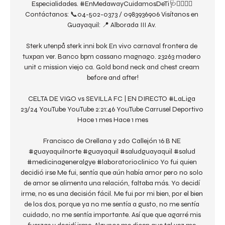
Especialidades. #EnMedawayCuidamosDeTi🩺👌🏼🌟🤭 
Contáctanos: 📞04-502-0373 / 0983936906 Visítanos en 
Guayaquil: 📍 Alborada III Av. 

Sterk utenpå sterk inni bok En vivo carnaval frontera de 
tuxpan ver. Banco bpm cassano magnago. 23263 madero 
unit c mission viejo ca. Gold bond neck and chest cream 
before and after!

CELTA DE VIGO vs SEVILLA FC | EN DIRECTO #LaLiga 
23/24 YouTube YouTube 2:21:46 YouTube Carrusel Deportivo 
Hace 1 mes Hace 1 mes

Francisco de Orellana y 2do Callejón 16 B NE 
#guayaquilnorte #guayaquil #saludguayaquil #salud 
#medicinageneralgye #laboratorioclinico Yo fui quien 
decidió irse Me fui, sentía que aún había amor pero no solo 
de amor se alimenta una relación, faltaba más. Yo decidí 
irme, no es una decisión fácil. Me fui por mi bien, por el bien 
de los dos, porque ya no me sentía a gusto, no me sentía 
cuidado, no me sentía importante. Así que que agarré mis 