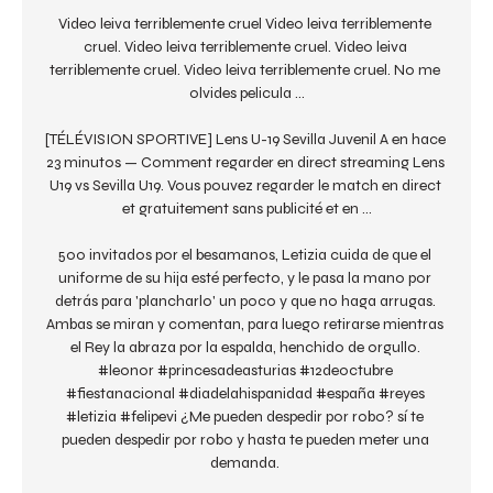
Video leiva terriblemente cruel Video leiva terriblemente 
cruel. Video leiva terriblemente cruel. Video leiva 
terriblemente cruel. Video leiva terriblemente cruel. No me 
olvides pelicula ...

[TÉLÉVISION SPORTIVE] Lens U-19 Sevilla Juvenil A en hace 
23 minutos — Comment regarder en direct streaming Lens 
U19 vs Sevilla U19. Vous pouvez regarder le match en direct 
et gratuitement sans publicité et en ...

500 invitados por el besamanos, Letizia cuida de que el 
uniforme de su hija esté perfecto, y le pasa la mano por 
detrás para 'plancharlo' un poco y que no haga arrugas. 
Ambas se miran y comentan, para luego retirarse mientras 
el Rey la abraza por la espalda, henchido de orgullo. 
#leonor #princesadeasturias #12deoctubre 
#fiestanacional #diadelahispanidad #españa #reyes 
#letizia #felipevi ¿Me pueden despedir por robo? sí te 
pueden despedir por robo y hasta te pueden meter una 
demanda. 
