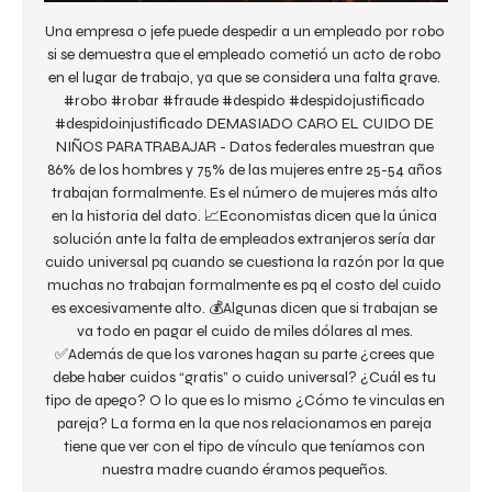
Una empresa o jefe puede despedir a un empleado por robo 
si se demuestra que el empleado cometió un acto de robo 
en el lugar de trabajo, ya que se considera una falta grave. 
#robo #robar #fraude #despido #despidojustificado 
#despidoinjustificado DEMASIADO CARO EL CUIDO DE 
NIÑOS PARA TRABAJAR - Datos federales muestran que 
86% de los hombres y 75% de las mujeres entre 25-54 años 
trabajan formalmente. Es el número de mujeres más alto 
en la historia del dato. 📈Economistas dicen que la única 
solución ante la falta de empleados extranjeros sería dar 
cuido universal pq cuando se cuestiona la razón por la que 
muchas no trabajan formalmente es pq el costo del cuido 
es excesivamente alto. 💰Algunas dicen que si trabajan se 
va todo en pagar el cuido de miles dólares al mes. 
✅Además de que los varones hagan su parte ¿crees que 
debe haber cuidos “gratis” o cuido universal? ¿Cuál es tu 
tipo de apego? O lo que es lo mismo ¿Cómo te vinculas en 
pareja? La forma en la que nos relacionamos en pareja 
tiene que ver con el tipo de vínculo que teníamos con 
nuestra madre cuando éramos pequeños. 
