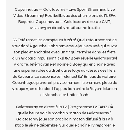
Copenhague — Galatasaray - Live Sport Streaming Live 
Video Streaming! FootballLigue des champions de l'UEFA. 
Regarder Copenhague — Galatasaray à 20:00 GMT, 
12.12.2023 en direct gratuit sur notre site.

88' Tetê remet les compteurs à zéro! Quel retournement de 
situation! À gauche, Zaha renverse le jeu vers Tetê qui ouvre 
son pied et enchaine avec un tir qui termine dans les filets 
d'un Grabara impuissant. 2-2! 86' Boey réveille Galatasaray! 
À droite, Tetê travaille et donne à Boey qui enchaine avec 
une superbe volée du droit qui se loge au-dessus des filets 
de Grabara. Le suspense est relancé! 84' En cas de victoire, 
Copenhague prendrait provisoirement la première place du 
groupe A, en attendant l'opposition entre le Bayern Munich 
et Manchester United à 21h. 

Galatasaray en direct à la TV | Programme TV FANZOÀ 
quelle heure voir le prochain match de Galatasaray? 
Galatasaray joue son prochain match diffusé à la TV à 
17:00 le 8ème décembre. Sur quelle chaîne TV regarder le 