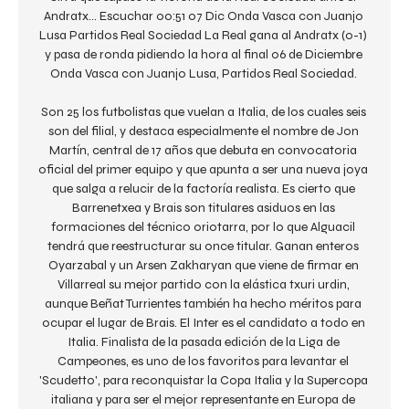
Andratx… Escuchar 00:51 07 Dic Onda Vasca con Juanjo 
Lusa Partidos Real Sociedad La Real gana al Andratx (0-1) 
y pasa de ronda pidiendo la hora al final 06 de Diciembre 
Onda Vasca con Juanjo Lusa, Partidos Real Sociedad. 

Son 25 los futbolistas que vuelan a Italia, de los cuales seis 
son del filial, y destaca especialmente el nombre de Jon 
Martín, central de 17 años que debuta en convocatoria 
oficial del primer equipo y que apunta a ser una nueva joya 
que salga a relucir de la factoría realista. Es cierto que 
Barrenetxea y Brais son titulares asiduos en las 
formaciones del técnico oriotarra, por lo que Alguacil 
tendrá que reestructurar su once titular. Ganan enteros 
Oyarzabal y un Arsen Zakharyan que viene de firmar en 
Villarreal su mejor partido con la elástica txuri urdin, 
aunque Beñat Turrientes también ha hecho méritos para 
ocupar el lugar de Brais. El Inter es el candidato a todo en 
Italia. Finalista de la pasada edición de la Liga de 
Campeones, es uno de los favoritos para levantar el 
'Scudetto', para reconquistar la Copa Italia y la Supercopa 
italiana y para ser el mejor representante en Europa de 