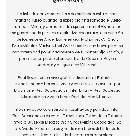
Jugando ahora. 5 ...

La lista de convocados ha sido publicada esta misma 
mañana, justo cuando la expedición ha tomado el vuelo 
rumbo a Milán, y como era de esperar, Imanol Alguacil no 
se guarda nada para este definitivo encuentro, a excepción 
de los lesiones Ander Barrenetxea, Mohamed-Ali Cho y 
Brais Méndez. Vuelve Mikel Oyarzabal tras un breve permiso 
por paternidad por el nacimiento de su primer hijo Martín, y 
por el que se perdió el encuentro de Copa del Rey en 
Andratx y el liguero en Villarreal. 

Real Sociedad en vivo gratis 12 diciembre | Euthalia's | 
euthalia hace 2 horas — VIVO y en DIRECTO ONLINE por 
Movistar el Real Sociedad vs. Inter Milan – Real Sociedad: 
Marcador en vivo, últimas Partido Inter Milan vs ...

Inter: marcadores en directo, resultados y partidos, Inter - 
Real Sociedad en directo | Fútbol, ItaliaFútbolItalia Estadio: 
Stadio Giuseppe Meazza (San Siro) (Milán) Capacidad: 80 
018 Ayuda: Estás en la página de resultados del Inter de la 
sección Fútbol/Italia. Flashscore. es proporciona 