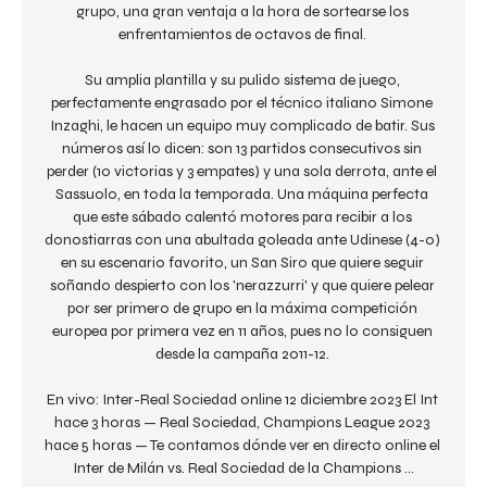
grupo, una gran ventaja a la hora de sortearse los 
enfrentamientos de octavos de final. 

Su amplia plantilla y su pulido sistema de juego, 
perfectamente engrasado por el técnico italiano Simone 
Inzaghi, le hacen un equipo muy complicado de batir. Sus 
números así lo dicen: son 13 partidos consecutivos sin 
perder (10 victorias y 3 empates) y una sola derrota, ante el 
Sassuolo, en toda la temporada. Una máquina perfecta 
que este sábado calentó motores para recibir a los 
donostiarras con una abultada goleada ante Udinese (4-0) 
en su escenario favorito, un San Siro que quiere seguir 
soñando despierto con los 'nerazzurri' y que quiere pelear 
por ser primero de grupo en la máxima competición 
europea por primera vez en 11 años, pues no lo consiguen 
desde la campaña 2011-12. 

En vivo: Inter-Real Sociedad online 12 diciembre 2023 El Int 
hace 3 horas — Real Sociedad, Champions League 2023 
hace 5 horas — Te contamos dónde ver en directo online el 
Inter de Milán vs. Real Sociedad de la Champions ...
