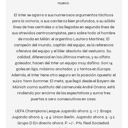
nuevo. 

El Inter se agarra a sus numerosos argumentos tácticos 
para la victoria, a sus carrileros bien profundos, a su sólida 
línea de tres centrales o a las llegadas en segunda línea de 
sus atrevidos centrocampistas, pero sobre todo al hombre 
de moda en Milán: el argentino Lautaro Martínez. El 
campeón del mundo, capitán del equipo, es la referencia 
ofensiva del equipo y el líder absoluto del vestuario. Su 
calidad, diferencial en los últimos metros, y su olfato 
goleador, hacen del Inter un equipo muy dañino. Son 14 
goles en liga, máximo anotador, y 2 tantos en Europa. 
Además, el Inter tiene otro seguro en la posición opuesta: el 
suizo Yann Sommer. El meta, que llegó desde el Bayern de 
Múnich como sustituto del camerunés André Onana, está 
rindiendo por encima de las expectativas y suma tres 
puertas a cero consecutivas en casa. 

UEFA Champions League Jugando ahora. 5 -1 7. Braga. 
Jugando ahora. 5 -4 4. Union Berlin. Jugando ahora. 5 -3 2. 
Grupo D En directo ahora. P. +/-. Pts. Real Sociedad. 