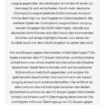
League gegenüber, das die Bayern am Ende mit einem 3:1-
Heimsieg für sich entschieden. Noch mehr deutsche 
Champions League Spiele bei DAZN schauen Amazon 
Prime überträgt nur das Topspiel am Dienstagabend. Alle 
weiteren Spiele der Champions League Saison 2023/24 
werden hingegen bei DAZN übertragen. Gerade aus 
deutscher Sicht können sich die Fans in den kommenden 
Wochen auf einige Highlights freuen, von denen ein 
Großteil auch mit dem DAZN Angebot zu sehen sein wird. 

Wo wird Bayern gegen Manchester United übertragen? Die 
Spiele zwischen dem FC Bayern München und Manchester 
United kann man ohne Zweifel als internationale Klassiker 
bezeichnen. Beide Teams standen sich auf europäischer 
Bühne schon mehrfach gegenüber und sorgten für 
spektakuläre Geschichten. Nun kommt es in der Saison 
2023/24 erneut zum Aufeinandertreffen. Hier erfährst du 
alles rund um das nächste Spiel zwischen den beiden 
Spitzenteams und wo du den FC Bayern gegen Manchester 
United Live Stream und TV Übertragung sehen kannst. Die 
wichtigsten Infos zur Übertragung von FC Bayern gegen 