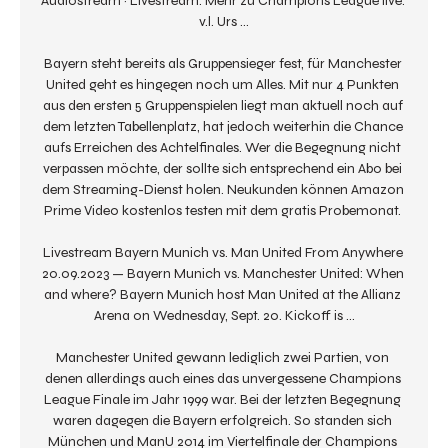
Audiostream · Livestream. Mehr zu Champions League live. 
v.l. Urs ...

Bayern steht bereits als Gruppensieger fest, für Manchester 
United geht es hingegen noch um Alles. Mit nur 4 Punkten 
aus den ersten 5 Gruppenspielen liegt man aktuell noch auf 
dem letzten Tabellenplatz, hat jedoch weiterhin die Chance 
aufs Erreichen des Achtelfinales. Wer die Begegnung nicht 
verpassen möchte, der sollte sich entsprechend ein Abo bei 
dem Streaming-Dienst holen. Neukunden können Amazon 
Prime Video kostenlos testen mit dem gratis Probemonat. 

Livestream Bayern Munich vs. Man United From Anywhere 
20.09.2023 — Bayern Munich vs. Manchester United: When 
and where? Bayern Munich host Man United at the Allianz 
Arena on Wednesday, Sept. 20. Kickoff is ...

Manchester United gewann lediglich zwei Partien, von 
denen allerdings auch eines das unvergessene Champions 
League Finale im Jahr 1999 war. Bei der letzten Begegnung 
waren dagegen die Bayern erfolgreich. So standen sich 
München und ManU 2014 im Viertelfinale der Champions 