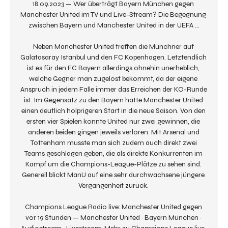
18.09.2023 — Wer überträgt Bayern München gegen 
Manchester United im TV und Live-Stream? Die Begegnung 
zwischen Bayern und Manchester United in der UEFA ...

Neben Manchester United treffen die Münchner auf 
Galatasaray Istanbul und den FC Kopenhagen. Letztendlich 
ist es für den FC Bayern allerdings ohnehin unerheblich, 
welche Gegner man zugelost bekommt, da der eigene 
Anspruch in jedem Falle immer das Erreichen der KO-Runde 
ist. Im Gegensatz zu den Bayern hatte Manchester United 
einen deutlich holprigeren Start in die neue Saison. Von den 
ersten vier Spielen konnte United nur zwei gewinnen, die 
anderen beiden gingen jeweils verloren. Mit Arsenal und 
Tottenham musste man sich zudem auch direkt zwei 
Teams geschlagen geben, die als direkte Konkurrenten im 
Kampf um die Champions-League-Plätze zu sehen sind. 
Generell blickt ManU auf eine sehr durchwachsene jüngere 
Vergangenheit zurück. 

Champions League Radio live: Manchester United gegen 
vor 19 Stunden — Manchester United · Bayern München · 