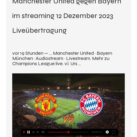
Manchester United gegen Bayern 
im streaming 12 Dezember 2023 
Liveübertragung
vor 19 Stunden — ... Manchester United · Bayern 
München · Audiostream · Livestream. Mehr zu 
Champions League live. v.l. Urs ...