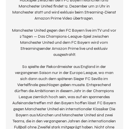
Rückspiel zwischen dem FC Bayern München und 
Manchester United findet 12. Dezember um 21 Uhr in 
Manchester statt und wird exklusiv beim Streaming-Dienst 
Amazon Prime Video übertragen. 

Manchester United gegen den FC Bayern live im TV und vor 
2 Tagen — Das Champions-League-Spiel zwischen 
Manchester United und dem FC Bayern wird vom 
Streamingsender Amazon Prime live und exklusiv 
ausgestrahlt.

So spielte der Rekordmeister aus England in der 
vergangenen Saison nur in der Europa League, wo man 
sich dann auch dem späteren Sieger FC Sevilla im 
Viertelfinale geschlagen geben musste. Entsprechend 
dürften die Ambitionen in diesem Jahr in der Champions 
League ziemlich hoch sein, was auf ein spannendes 
Aufeinandertreffen mit den Bayern hoffen lässt. FC Bayern 
gegen Manchester United ein internationaler Klassiker Die 
Bayern aus München und Manchester United sind zwei 
Teams, die in den vergangenen Jahren den internationalen 
Fußball ohne Zweifel stark mitgeprägt haben. Nicht ohne 