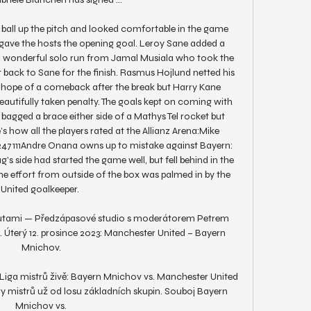
e ball up the pitch and looked comfortable in the game 
gave the hosts the opening goal. Leroy Sane added a 
a wonderful solo run from Jamal Musiala who took the 
it back to Sane for the finish. Rasmus Hojlund netted his 
m hope of a comeback after the break but Harry Kane 
eautifully taken penalty. The goals kept on coming with 
bagged a brace either side of a Mathys Tel rocket but 
s how all the players rated at the Allianz Arena:Mike 
47111Andre Onana owns up to mistake against Bayern: 
s side had started the game well, but fell behind in the 
 effort from outside of the box was palmed in by the 
United goalkeeper. 

nutami — Předzápasové studio s moderátorem Petrem 
 Úterý 12. prosince 2023: Manchester United – Bayern 
Mnichov.

iga mistrů živě: Bayern Mnichov vs. Manchester United 
gy mistrů už od losu základních skupin. Souboj Bayern 
Mnichov vs.
