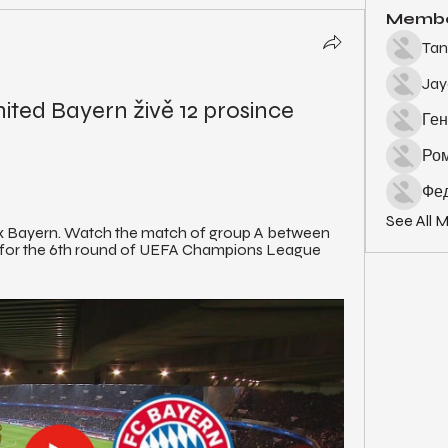
Memb
Tan
Ja
ted Bayern živě 12 prosince 
Ген
Ро
Фед
See All 
x Bayern. Watch the match of group A between 
for the 6th round of UEFA Champions League 