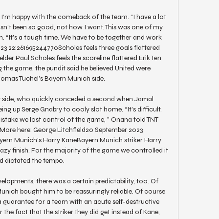
. I’m happy with the comeback of the team. “I have a lot 
sn’t been so good, not how I want. This was one of my 
 “It’s a tough time. We have to be together and work 
3 22:261695244770Scholes feels three goals flattered 
er Paul Scholes feels the scoreline flattered Erik Ten 
the game, the pundit said he believed United were 
homas Tuchel’s Bayern Munich side. 

 side, who quickly conceded a second when Jamal 
eeing up Serge Gnabry to cooly slot home. “It’s difficult. 
stake we lost control of the game, ” Onana told TNT 
 More here: George Litchfield20 September 2023 
ern Munich’s Harry KaneBayern Munich striker Harry 
zy finish. For the majority of the game we controlled it 
d dictated the tempo. 

elopments, there was a certain predictability, too. Of 
nich bought him to be reassuringly reliable. Of course 
 a guarantee for a team with an acute self-destructive 
the fact that the striker they did get instead of Kane, 