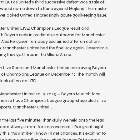
 But as United’s third successive defeat was a tale of 
t would come down to Kane against Hojlund, the master 
erlooked United’s increasingly acute goalkeeping issue. 

er United LIVE: Champions League result and 
th Bayern ends in predictable outcome for Manchester 
Sir Alex Ferguson famously exclaimed after an action-
. Manchester United had the final say again, Casemiro’s 
 they got three in the Allianz Arena. 

 Live Score and Manchester United are playing Bayern 
 of Champions League on December 12. The match will 
kick off 20:00 UTC.

nchester United 20. 9. 2023 — Bayern Munich face 
ena in a huge Champions League group-stage clash, live 
ports. Manchester United ...

 the last five minutes. Thankfully we held onto the lead. 
o score. Always room for improvement. It’s a great night 
his. “As a striker I know I’ll get chances. It’s exciting to 
g to know each other. I’m excited for what’s to come. 