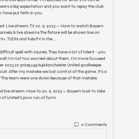
here’s a big expectation and you want to repay the club 
 have put faith in you. 

d: Live stream, TV 20. 9. 2023 — How to watch Bayern 
nels & live streams The fixture will be shown live on 
+, TUDN and fuboTV in the ...

icult spell with injuries. They have a lot of talent - you 
verall I’m not too worried about them, I’m more focused 
er 2023 22:311695245164Manchester United goalkeeper 
cult. After my mistake we lost control of the game. It’s a 
e. “The team were one down because of that mistake. 

 live stream: How to 20. 9. 2023 — Bayern look to take 
of United's poor run of form.
0 Comments