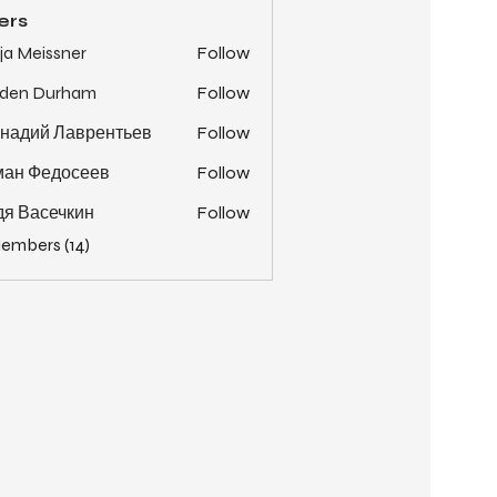
ers
ja Meissner
Follow
yden Durham
Follow
надий Лаврентьев
Follow
ман Федосеев
Follow
я Васечкин
Follow
Members (14)