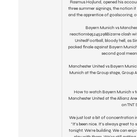
Rasmus Hojlund, opened his account.
three summer signings, the notion i
and the apprentice of goalscoring, ov
Bayern Munich vs Manchest
reaction1695245298Bizarre clash wi
UnitedFootball, bloody hell, as 
packed finale against Bayern Munich
second goal meaning
Manchester United vs Bayern Munich
Munich at the Group stage, Group A
How to watch Bayern Munich v Ma
Manchester United at the Allianz Ar
on TNT S
We just lost a bit of concentration in
“It’s been nice. It’s always great t
tonight. We’re building. We can enjoy t
play with them. We’re still gettin