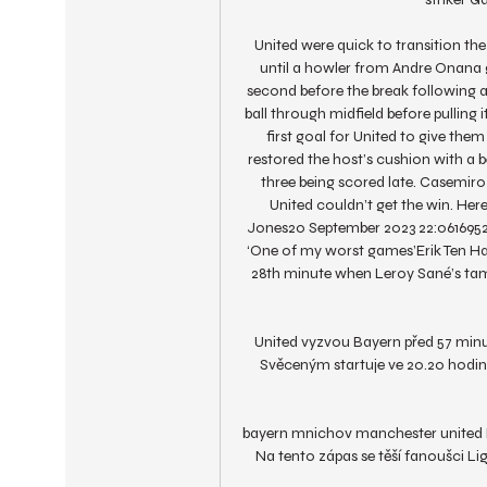
United were quick to transition th
until a howler from Andre Onana 
second before the break following 
ball through midfield before pulling 
first goal for United to give the
restored the host’s cushion with a b
three being scored late. Casemiro 
United couldn’t get the win. Here’
Jones20 September 2023 22:0616952
‘One of my worst games’Erik Ten Hag’
28th minute when Leroy Sané’s tame
United vyzvou Bayern před 57 mi
Svěceným startuje ve 20.20 hodin.
bayern mnichov manchester united L
Na tento zápas se těší fanoušci Li