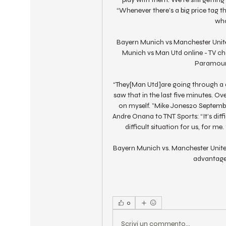
“Whenever there’s a big price tag t
who
Bayern Munich vs Manchester Unite
Munich vs Man Utd online - TV chan
Paramount
“They[Man Utd]are going through a diff
saw that in the last five minutes. O
on myself. ”Mike Jones20 Septemb
Andre Onana to TNT Sports: “It’s diffi
difficult situation for us, for m
Bayern Munich vs. Manchester United
advantage 
0
Scrivi un commento...