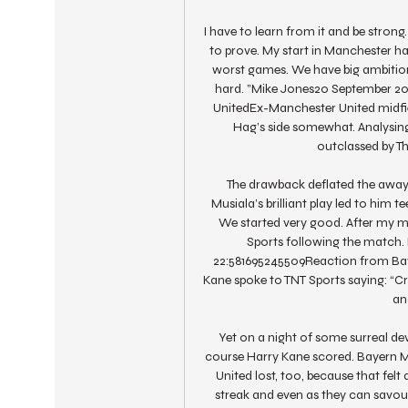
I have to learn from it and be strong
to prove. My start in Manchester ha
worst games. We have big ambition.
hard. ”Mike Jones20 September 202
UnitedEx-Manchester United midfield
Hag’s side somewhat. Analysing 
outclassed by T
The drawback deflated the away
Musiala’s brilliant play led to him t
We started very good. After my mi
Sports following the match.
22:581695245509Reaction from Bay
Kane spoke to TNT Sports saying: “Cra
an
Yet on a night of some surreal dev
course Harry Kane scored. Bayern Mu
United lost, too, because that felt
streak and even as they can savour 