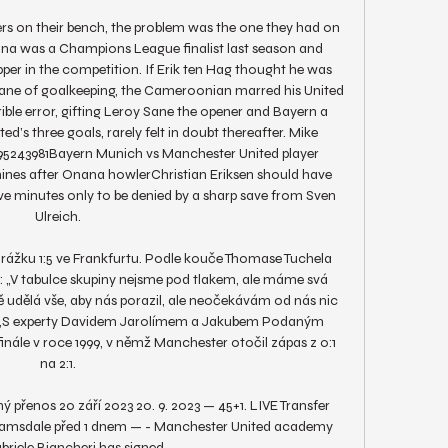
s on their bench, the problem was the one they had on 
ana was a Champions League finalist last season and 
er in the competition. If Erik ten Hag thought he was 
Kane of goalkeeping, the Cameroonian marred his United 
ible error, gifting Leroy Sane the opener and Bayern a 
ted’s three goals, rarely felt in doubt thereafter. Mike 
5243981Bayern Munich vs Manchester United player 
hines after Onana howlerChristian Eriksen should have 
five minutes only to be denied by a sharp save from Sven 
Ulreich. 

rážku 1:5 ve Frankfurtu. Podle kouče Thomase Tuchela 
 „V tabulce skupiny nejsme pod tlakem, ale máme svá 
dělá vše, aby nás porazil, ale neočekávám od nás nic 
 “ „S experty Davidem Jarolímem a Jakubem Podaným 
ále v roce 1999, v němž Manchester otočil zápas z 0:1 
na 2:1. 

přenos 20 září 2023 20. 9. 2023 — 45+1. LIVE Transfer 
Ramsdale před 1 dnem — - Manchester United academy 
briele Biancheri has signed ...
