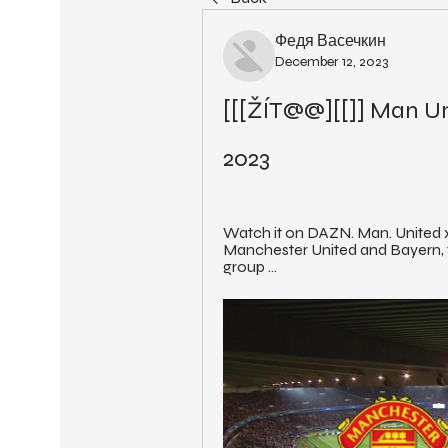
Федя Васечкин
December 12, 2023
[[[ŽÍT@@][[]] Man Uni
2023
Watch it on DAZN. Man. United 
Manchester United and Bayern, 
group ...