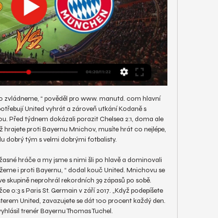
 to zvládneme, “ pověděl pro www. manutd. com hlavní 
otřebují United vyhrát a zároveň utkání Kodaně s 
. Před týdnem dokázali porazit Chelsea 2:1, doma ale 
hrajete proti Bayernu Mnichov, musíte hrát co nejlépe, 
 dobrý tým s velmi dobrými fotbalisty. 

úžasné hráče a my jsme s nimi šli po hlavě a dominovali 
ážeme i proti Bayernu, “ dodal kouč United. Mnichovu se 
 ve skupině neprohrál rekordních 39 zápasů po sobě. 
e 0:3 s Paris St. Germain v září 2017. „Když podepíšete 
em United, zavazujete se dát 100 procent každý den. 
 vyhlásil trenér Bayernu Thomas Tuchel. 
