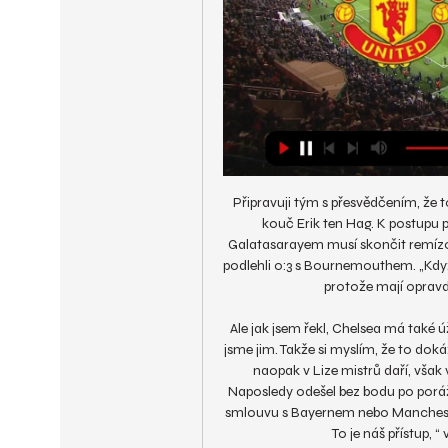
Připravuji tým s přesvědčením, že
kouč Erik ten Hag. K postupu p
Galatasarayem musí skončit remízou
podlehli 0:3 s Bournemouthem. „Když 
protože mají opravdu
Ale jak jsem řekl, Chelsea má také 
jsme jim. Takže si myslím, že to dok
naopak v Lize mistrů daří, však
Naposledy odešel bez bodu po porážc
smlouvu s Bayernem nebo Manchester
To je náš přístup, “