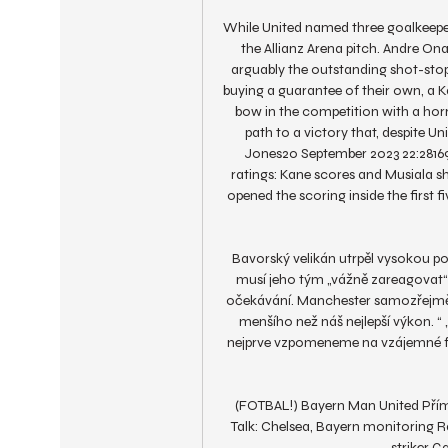
While United named three goalkeeper
the Allianz Arena pitch. Andre On
arguably the outstanding shot-stopp
buying a guarantee of their own, a 
bow in the competition with a horr
path to a victory that, despite Uni
Jones20 September 2023 22:28169
ratings: Kane scores and Musiala s
opened the scoring inside the first 
Bavorský velikán utrpěl vysokou po
musí jeho tým „vážně zareagovat“:
očekávání. Manchester samozřejmě u
menšího než náš nejlepší výkon.
nejprve vzpomeneme na vzájemné fin
(FOTBAL!) Bayern Man United Přímý 
Talk: Chelsea, Bayern monitoring 
striker Ga