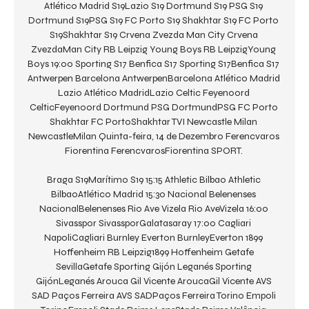
Atlético Madrid S19Lazio S19 Dortmund S19 PSG S19 
Dortmund S19PSG S19 FC Porto S19 Shakhtar S19 FC Porto 
S19Shakhtar S19 Crvena Zvezda Man City Crvena 
ZvezdaMan City RB Leipzig Young Boys RB LeipzigYoung 
Boys 19:00 Sporting S17 Benfica S17 Sporting S17Benfica S17 
Antwerpen Barcelona AntwerpenBarcelona Atlético Madrid 
Lazio Atlético MadridLazio Celtic Feyenoord 
CelticFeyenoord Dortmund PSG DortmundPSG FC Porto 
Shakhtar FC PortoShakhtar TVI Newcastle Milan 
NewcastleMilan Quinta-feira, 14 de Dezembro Ferencvaros 
Fiorentina FerencvarosFiorentina SPORT. 

Braga S19Marítimo S19 15:15 Athletic Bilbao Athletic 
BilbaoAtlético Madrid 15:30 Nacional Belenenses 
NacionalBelenenses Rio Ave Vizela Rio AveVizela 16:00 
Sivasspor SivassporGalatasaray 17:00 Cagliari 
NapoliCagliari Burnley Everton BurnleyEverton 1899 
Hoffenheim RB Leipzig1899 Hoffenheim Getafe 
SevillaGetafe Sporting Gijón Leganés Sporting 
GijónLeganés Arouca Gil Vicente AroucaGil Vicente AVS 
SAD Paços Ferreira AVS SADPaços Ferreira Torino Empoli 