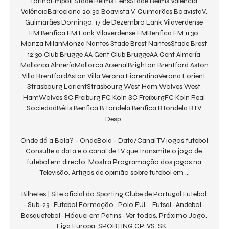
TorinoEmpoli Stade Reims LensStade Reims Valência 
ValênciaBarcelona 20:30 Boavista V. Guimarães BoavistaV. 
Guimarães Domingo, 17 de Dezembro Lank Vilaverdense 
FM Benfica FM Lank Vilaverdense FMBenfica FM 11:30 
Monza MilanMonza Nantes Stade Brest NantesStade Brest 
12:30 Club Brugge AA Gent Club BruggeAA Gent Almería 
Mallorca AlmeríaMallorca ArsenalBrighton Brentford Aston 
Villa BrentfordAston Villa Verona FiorentinaVerona Lorient 
Strasbourg LorientStrasbourg West Ham Wolves West 
HamWolves SC Freiburg FC Koln SC FreiburgFC Koln Real 
SociedadBétis Benfica B Tondela Benfica BTondela BTV 
Desp. 

Onde dá a Bola? - OndeBola - Data/Canal TV jogos futebol 
Consulte a data e o canal de TV que transmite o jogo de 
futebol em directo. Mostra Programação dos jogos na 
Televisão. Artigos de opinião sobre futebol em ...

Bilhetes | Site oficial do Sporting Clube de Portugal Futebol 
- Sub-23 · Futebol Formação · Polo EUL · Futsal · Andebol · 
Basquetebol · Hóquei em Patins · Ver todos. Próximo Jogo. 
Liga Europa. SPORTING CP. VS. SK ...
