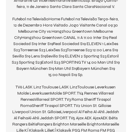
Amarante Gil VicenteAmarante BenficaSp. Braga Quinta-
feira, 11 de Janeiro Santa Clara Santa ClaraNacional V. 

Futebol na TelevisãoHome Futebol na Televisão Terça-feira, 
12 de Dezembro Hora Visitado Jogo Visitante Canal 09:30 
Melbourne City vs Hangzhou Greentown Melbourne 
CityHangzhou Greentown CANAL 11 A 11:00 Inter S19 Real 
Sociedad S19 Inter S19Real Sociedad S19 ELEVEN 1 Leixões 
S23 Torreense S23 Leixões S23Torreense S23 12:00 Lens S19 
Sevilla S19 Lens S19Sevilla S19 ELEVEN 2 Sporting S23 Estoril 
S23 Sporting S23Estoril S23 SPORTING TV 14:00 Man Utd S19 
Bayern München S19 Man Utd S19Bayern München S19 
15:00 Napoli S19 Sp. 

TV6 LASK Linz Toulouse LASK LinzToulouse Leverkusen 
Molde LeverkusenMolde SPORT. TV4 Rennes Villarreal 
RennesVillarreal SPORT. TV3 Roma Sheriff Tiraspol 
RomaSheriff Tiraspol SPORT. TV2 Union St. Gilloise 
Liverpool Union St. GilloiseLiverpool Al Feiha Al-Ahli Jeddah 
Al FeihaAl-Ahli Jeddah SPORT. TV5 Ajax AEK AjaxAEK Bétis 
Rangers BétisRangers Brighton Marseille BrightonMarseille 
Lille KÍ Klaksvík LilleKÍ Klaksvík PSG FM Roma FM PSG 