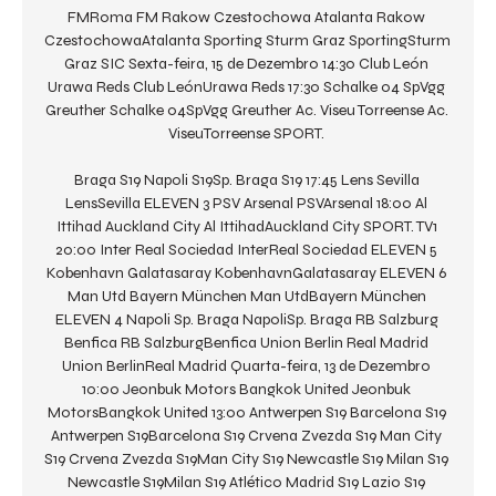
FMRoma FM Rakow Czestochowa Atalanta Rakow 
CzestochowaAtalanta Sporting Sturm Graz SportingSturm 
Graz SIC Sexta-feira, 15 de Dezembro 14:30 Club León 
Urawa Reds Club LeónUrawa Reds 17:30 Schalke 04 SpVgg 
Greuther Schalke 04SpVgg Greuther Ac. Viseu Torreense Ac. 
ViseuTorreense SPORT. 

Braga S19 Napoli S19Sp. Braga S19 17:45 Lens Sevilla 
LensSevilla ELEVEN 3 PSV Arsenal PSVArsenal 18:00 Al 
Ittihad Auckland City Al IttihadAuckland City SPORT. TV1 
20:00 Inter Real Sociedad InterReal Sociedad ELEVEN 5 
Kobenhavn Galatasaray KobenhavnGalatasaray ELEVEN 6 
Man Utd Bayern München Man UtdBayern München 
ELEVEN 4 Napoli Sp. Braga NapoliSp. Braga RB Salzburg 
Benfica RB SalzburgBenfica Union Berlin Real Madrid 
Union BerlinReal Madrid Quarta-feira, 13 de Dezembro 
10:00 Jeonbuk Motors Bangkok United Jeonbuk 
MotorsBangkok United 13:00 Antwerpen S19 Barcelona S19 
Antwerpen S19Barcelona S19 Crvena Zvezda S19 Man City 
S19 Crvena Zvezda S19Man City S19 Newcastle S19 Milan S19 
Newcastle S19Milan S19 Atlético Madrid S19 Lazio S19 