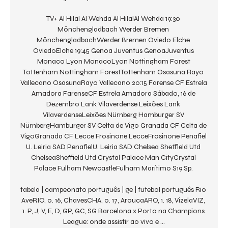
TV+ Al Hilal Al Wehda Al HilalAl Wehda 19:30 
Mönchengladbach Werder Bremen 
MönchengladbachWerder Bremen Oviedo Elche 
OviedoElche 19:45 Genoa Juventus GenoaJuventus 
Monaco Lyon MonacoLyon Nottingham Forest 
Tottenham Nottingham ForestTottenham Osasuna Rayo 
Vallecano OsasunaRayo Vallecano 20:15 Farense CF Estrela 
Amadora FarenseCF Estrela Amadora Sábado, 16 de 
Dezembro Lank Vilaverdense Leixões Lank 
VilaverdenseLeixões Nürnberg Hamburger SV 
NürnbergHamburger SV Celta de Vigo Granada CF Celta de 
VigoGranada CF Lecce Frosinone LecceFrosinone Penafiel 
U. Leiria SAD PenafielU. Leiria SAD Chelsea Sheffield Utd 
ChelseaSheffield Utd Crystal Palace Man CityCrystal 
Palace Fulham NewcastleFulham Marítimo S19 Sp. 

tabela | campeonato português | ge | futebol português Rio 
AveRIO, 0. 16, ChavesCHA, 0. 17, AroucaARO, 1. 18, VizelaVIZ, 
1. P, J, V, E, D, GP, GC, SG Barcelona x Porto na Champions 
League: onde assistir ao vivo e ...
