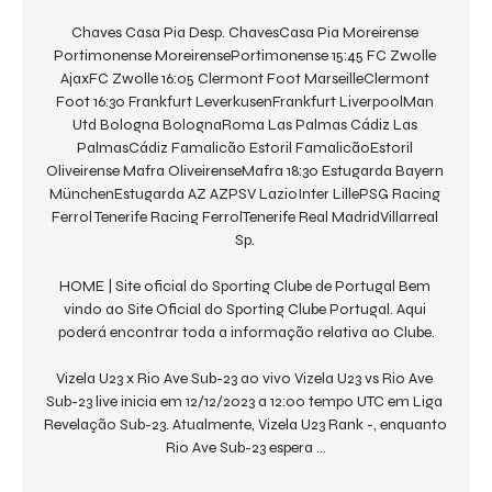
Chaves Casa Pia Desp. ChavesCasa Pia Moreirense 
Portimonense MoreirensePortimonense 15:45 FC Zwolle 
AjaxFC Zwolle 16:05 Clermont Foot MarseilleClermont 
Foot 16:30 Frankfurt LeverkusenFrankfurt LiverpoolMan 
Utd Bologna BolognaRoma Las Palmas Cádiz Las 
PalmasCádiz Famalicão Estoril FamalicãoEstoril 
Oliveirense Mafra OliveirenseMafra 18:30 Estugarda Bayern 
MünchenEstugarda AZ AZPSV LazioInter LillePSG Racing 
Ferrol Tenerife Racing FerrolTenerife Real MadridVillarreal 
Sp. 

HOME | Site oficial do Sporting Clube de Portugal Bem 
vindo ao Site Oficial do Sporting Clube Portugal. Aqui 
poderá encontrar toda a informação relativa ao Clube.

Vizela U23 x Rio Ave Sub-23 ao vivo Vizela U23 vs Rio Ave 
Sub-23 live inicia em 12/12/2023 a 12:00 tempo UTC em Liga 
Revelação Sub-23. Atualmente, Vizela U23 Rank -, enquanto 
Rio Ave Sub-23 espera ...