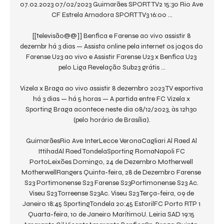
07.02.2023 07/02/2023 Guimarães SPORT TV2 15:30 Rio Ave 
CF Estrela Amadora SPORT TV3 16:00 ...

[[televisão@@]] Benfica e Farense ao vivo assistir 8 
dezembr há 3 dias — Assista online pela internet os jogos do 
Farense U23 ao vivo e Assistir Farense U23 x Benfica U23 
pelo Liga Revelação Sub23 grátis ...

Vizela x Braga ao vivo assistir 8 dezembro 2023 TV esportiva 
há 3 dias — há 5 horas — A partida entre FC Vizela x 
Sporting Braga acontece neste dia 08/12/2023, às 12h30 
(pelo horário de Brasília).

GuimarãesRio Ave InterLecce VeronaCagliari Al Raed Al 
IttihadAl Raed TondelaSporting RomaNapoli FC 
PortoLeixões Domingo, 24 de Dezembro Motherwell 
MotherwellRangers Quinta-feira, 28 de Dezembro Farense 
S23 Portimonense S23 Farense S23Portimonense S23 Ac. 
Viseu S23 Torreense S23Ac. Viseu S23 Terça-feira, 09 de 
Janeiro 18:45 SportingTondela 20:45 EstorilFC Porto RTP 1 
Quarta-feira, 10 de Janeiro MarítimoU. Leiria SAD 19:15 