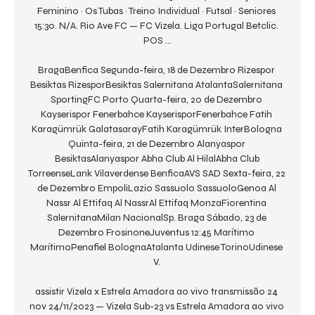
Feminino · Os Tubas · Treino Individual · Futsal · Seniores 
15:30. N/A. Rio Ave FC — FC Vizela. Liga Portugal Betclic. 
POS ...

BragaBenfica Segunda-feira, 18 de Dezembro Rizespor 
Besiktas RizesporBesiktas Salernitana AtalantaSalernitana 
SportingFC Porto Quarta-feira, 20 de Dezembro 
Kayserispor Fenerbahce KayserisporFenerbahce Fatih 
Karagümrük GalatasarayFatih Karagümrük InterBologna 
Quinta-feira, 21 de Dezembro Alanyaspor 
BesiktasAlanyaspor Abha Club Al HilalAbha Club 
TorreenseLank Vilaverdense BenficaAVS SAD Sexta-feira, 22 
de Dezembro EmpoliLazio Sassuolo SassuoloGenoa Al 
Nassr Al Ettifaq Al NassrAl Ettifaq MonzaFiorentina 
SalernitanaMilan NacionalSp. Braga Sábado, 23 de 
Dezembro FrosinoneJuventus 12:45 Marítimo 
MarítimoPenafiel BolognaAtalanta Udinese TorinoUdinese 
V. 

assistir Vizela x Estrela Amadora ao vivo transmissão 24 
nov 24/11/2023 — Vizela Sub-23 vs Estrela Amadora ao vivo 