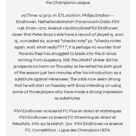
the Champions League.

29 | Time: 12:30 p. m. ETLocation: Philips Stadion -- 
Eindhoven, NetherlandsWatch: Paramount+Odds: PSV 
+138; Draw +270; Arsenal +160StorylinesPSV Eindhoven: 
Given that Peter Bosz's side have a record of played 15, won 
15, conceded six, scored *checks note* 52. *checks notes 
again, wait, what really??? *, it is perhaps no wonder that 
Ricardo Pepi has struggled to break into the XI since 
arriving from Augsburg. Still, the USMNT striker did his 
prospects no harm on Thursday as he netted his sixth goal 
of the season just two minutes after his introduction as a 
substitute against Herenveen. The odds now seem strong 
that he will start on Tuesday with Bosz intending on using 
some of those players who have made a strong impression 
as substitutes. 

PSV Eindhoven vs Arsenal FC Flux en direct et statistiques 
PSV Eindhoven vs Arsenal FC Streaming en direct et 
Résultats. Info sur le Match. Qui : PSV Eindhoven vs Arsenal 
FC. Compétition : Ligue des Champions UEFA.
