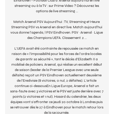
Eindhoven - Football Club d´Arsenal aujourd'hui en live 
streaming ou à la TV : sur Prime Video ? Découvrez les 
options de live streaming ...

Match Arsenal PSV Aujourd'hui : TV, Streaming et Heure 
Streaming PSV vs Arsenal en direct live. Match aujourd'hui 
vous donne l'agenda, l PSV Eindhoven. PSV · Arsenal · Ligue 
des Champions UEFA. Classement. 2 ...

L’UEFA avait été contrainte de repoussée ce match en 
raison de « l'impossibilité pour les forces de l'ordre locales 
de garantir sa sécurité », tant le décès d'Elizabeth II a 
mobilisé de policiers. Arsenal, qui réalise un excellent début 
de saison (leader de la Premier League avec une seule 
défaite) reçoit un PSV Eindhoven actuellement deuxième 
de l’Eredivisie (8 victoires, 0 nul, 2 défaites). L'article 
continue ci-dessousEn Ligue Europa, Arsenal a fait un 
sans-faute avec 3 victoires et le PSV est juste derrière avec 7 
points (2 victoires et 1 nul). Hasard du calendrier, les deux 
équipes vont s’affronter ce jeudi 20 octobre à Londres puis 
se retrouver dès le 27 à Eindhoven pour le match retour lors 
de la 5e journée. 
