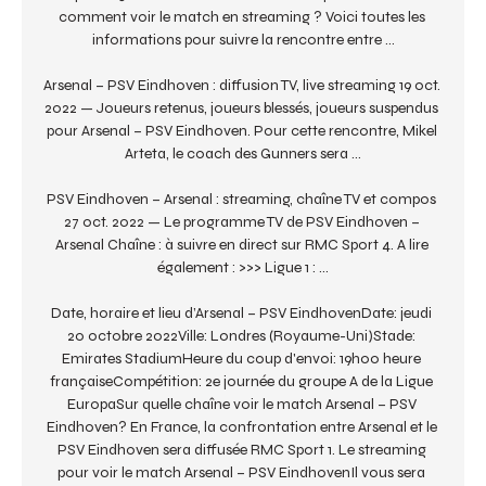
comment voir le match en streaming ? Voici toutes les 
informations pour suivre la rencontre entre ...

Arsenal – PSV Eindhoven : diffusion TV, live streaming 19 oct. 
2022 — Joueurs retenus, joueurs blessés, joueurs suspendus 
pour Arsenal – PSV Eindhoven. Pour cette rencontre, Mikel 
Arteta, le coach des Gunners sera ...

PSV Eindhoven – Arsenal : streaming, chaîne TV et compos 
27 oct. 2022 — Le programme TV de PSV Eindhoven – 
Arsenal Chaîne : à suivre en direct sur RMC Sport 4. A lire 
également : >>> Ligue 1 : ...

Date, horaire et lieu d’Arsenal – PSV EindhovenDate: jeudi 
20 octobre 2022Ville: Londres (Royaume-Uni)Stade: 
Emirates StadiumHeure du coup d'envoi: 19h00 heure 
françaiseCompétition: 2e journée du groupe A de la Ligue 
EuropaSur quelle chaîne voir le match Arsenal – PSV 
Eindhoven? En France, la confrontation entre Arsenal et le 
PSV Eindhoven sera diffusée RMC Sport 1. Le streaming 
pour voir le match Arsenal – PSV EindhovenIl vous sera 