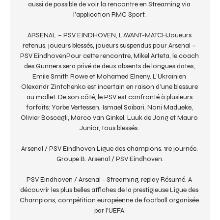
aussi de possible de voir la rencontre en Streaming via 
l'application RMC Sport. 

ARSENAL – PSV EINDHOVEN, L’AVANT-MATCHJoueurs 
retenus, joueurs blessés, joueurs suspendus pour Arsenal – 
PSV EindhovenPour cette rencontre, Mikel Arteta, le coach 
des Gunners sera privé de deux absents de longues dates, 
Emile Smith Rowe et Mohamed Elneny. L’Ukrainien 
Olexandr Zintchenko est incertain en raison d’une blessure 
au mollet. De son côté, le PSV est confronté à plusieurs 
forfaits: Yorbe Vertessen, Ismael Saibari, Noni Madueke, 
Olivier Boscagli, Marco van Ginkel, Luuk de Jong et Mauro 
Junior, tous blessés. 

Arsenal / PSV Eindhoven Ligue des champions. 1re journée. 
Groupe B. Arsenal / PSV Eindhoven.

PSV Eindhoven / Arsenal - Streaming, replay Résumé. A 
découvrir les plus belles affiches de la prestigieuse Ligue des 
Champions, compétition européenne de football organisée 
par l'UEFA.
