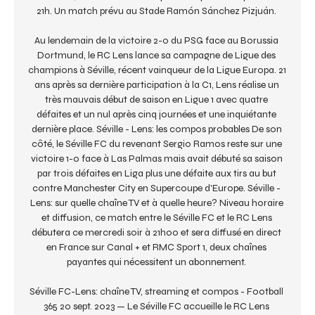
21h. Un match prévu au Stade Ramón Sánchez Pizjuán. 

Au lendemain de la victoire 2-0 du PSG face au Borussia 
Dortmund, le RC Lens lance sa campagne de Ligue des 
champions à Séville, récent vainqueur de la Ligue Europa. 21 
ans après sa dernière participation à la C1, Lens réalise un 
très mauvais début de saison en Ligue 1 avec quatre 
défaites et un nul après cinq journées et une inquiétante 
dernière place. Séville - Lens: les compos probables De son 
côté, le Séville FC du revenant Sergio Ramos reste sur une 
victoire 1-0 face à Las Palmas mais avait débuté sa saison 
par trois défaites en Liga plus une défaite aux tirs au but 
contre Manchester City en Supercoupe d'Europe. Séville - 
Lens: sur quelle chaîne TV et à quelle heure? Niveau horaire 
et diffusion, ce match entre le Séville FC et le RC Lens 
débutera ce mercredi soir à 21h00 et sera diffusé en direct 
en France sur Canal + et RMC Sport 1, deux chaînes 
payantes qui nécessitent un abonnement. 

Séville FC-Lens: chaîne TV, streaming et compos - Football 
365 20 sept. 2023 — Le Séville FC accueille le RC Lens 