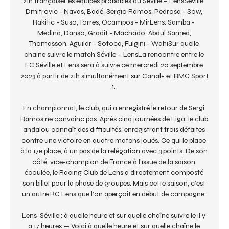
21h françaiseLes équipes probables du Séville – LensSéville: 
Dmitrovic - Navas, Badé, Sergio Ramos, Pedrosa - Sow, 
Rakitic - Suso, Torres, Ocampos - MirLens: Samba - 
Medina, Danso, Gradit - Machado, Abdul Samed, 
Thomasson, Aguilar - Sotoca, Fulgini - WahiSur quelle 
chaine suivre le match Séville – LensLa rencontre entre le 
FC Séville et Lens sera à suivre ce mercredi 20 septembre 
2023 à partir de 21h simultanément sur Canal+ et RMC Sport 
1. 

En championnat, le club, qui a enregistré le retour de Sergi 
Ramos ne convainc pas. Après cinq journées de Liga, le club 
andalou connaît des difficultés, enregistrant trois défaites 
contre une victoire en quatre matchs joués. Ce qui le place 
à la 17e place, à un pas de la relégation avec 3 points. De son 
côté, vice-champion de France à l’issue de la saison 
écoulée, le Racing Club de Lens a directement composté 
son billet pour la phase de groupes. Mais cette saison, c’est 
un autre RC Lens que l’on aperçoit en début de campagne. 

Lens-Séville : à quelle heure et sur quelle chaîne suivre le il y 
a 17 heures — Voici à quelle heure et sur quelle chaîne le 