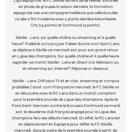
Liga espagnole, le FC Séville tentera de se relever. Eliminée 
en phase de groupes la saison dernière, la formation 
espagnole vise une campagne meilleure que celle écoulée 
où elle a fini troisième avec 5 points derrière Manchester 
City (14 points) et Dortmund (9 points). 

Séville - Lens: sur quelle chaîne ou streaming et à quelle 
heure? Publié le 20/09/23 par Fabien Borne Icon Sport Lens 
se déplace à Séville ce mercredi soir pour son grand retour 
en Ligue des champions. Sur quelle chaîne et à quelle heure 
regarder ce match Séville - Lens en direct à la télévision ou 
en streaming sur Internet? Réponse ci-dessous. 

Séville – Lens: Diffusion TV et en clair, streaming et compos 
probables | Goal. com FrançaisCe mercredi, le FC Séville va 
en découdre avec le RC Lens dans un match comptant 
pour la première journée de Ligue des champions. Après le 
Paris Saint-Germain contre le Borussia Dortmund ce mardi 
soir, le deuxième club français engagé pour la Ligue des 
champions fera ses débuts mercredi. En effet, le RC Lens est 
en déplacement en Espagne pour défier le FC Séville, 
mercredi, dans le cadre de la première journée à partir de 