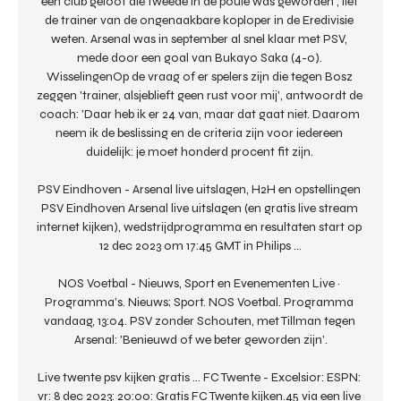
een club geloot die tweede in de poule was geworden', liet 
de trainer van de ongenaakbare koploper in de Eredivisie 
weten. Arsenal was in september al snel klaar met PSV, 
mede door een goal van Bukayo Saka (4-0). 
WisselingenOp de vraag of er spelers zijn die tegen Bosz 
zeggen 'trainer, alsjeblieft geen rust voor mij', antwoordt de 
coach: 'Daar heb ik er 24 van, maar dat gaat niet. Daarom 
neem ik de beslissing en de criteria zijn voor iedereen 
duidelijk: je moet honderd procent fit zijn. 

PSV Eindhoven - Arsenal live uitslagen, H2H en opstellingen 
PSV Eindhoven Arsenal live uitslagen (en gratis live stream 
internet kijken), wedstrijdprogramma en resultaten start op 
12 dec 2023 om 17:45 GMT in Philips ...

NOS Voetbal - Nieuws, Sport en Evenementen Live · 
Programma's. Nieuws; Sport. NOS Voetbal. Programma 
vandaag, 13:04. PSV zonder Schouten, met Tillman tegen 
Arsenal: 'Benieuwd of we beter geworden zijn'.

Live twente psv kijken gratis ... FC Twente - Excelsior: ESPN: 
vr: 8 dec 2023: 20:00: Gratis FC Twente kijken.45 via een live 