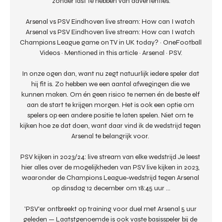
zonder last te hebben van advertenties.

Arsenal vs PSV Eindhoven live stream: How can I watch 
Arsenal vs PSV Eindhoven live stream: How can I watch 
Champions League game on TV in UK today? · OneFootball 
Videos · Mentioned in this article · Arsenal · PSV.

In onze ogen dan, want nu zegt natuurlijk iedere speler dat 
hij fit is. Zo hebben we een aantal afwegingen die we 
kunnen maken. Om én geen risico te nemen én de beste elf 
aan de start te krijgen morgen. Het is ook een optie om 
spelers op een andere positie te laten spelen. Niet om te 
kijken hoe ze dat doen, want daar vind ik de wedstrijd tegen 
Arsenal te belangrijk voor. 

PSV kijken in 2023/24: live stream van elke wedstrijd Je leest 
hier alles over de mogelijkheden van PSV live kijken in 2023, 
waaronder de Champions League-wedstrijd tegen Arsenal 
op dinsdag 12 december om 18:45 uur ...

'PSV'er ontbreekt op training voor duel met Arsenal 5 uur 
geleden — Laatstgenoemde is ook vaste basisspeler bij de 