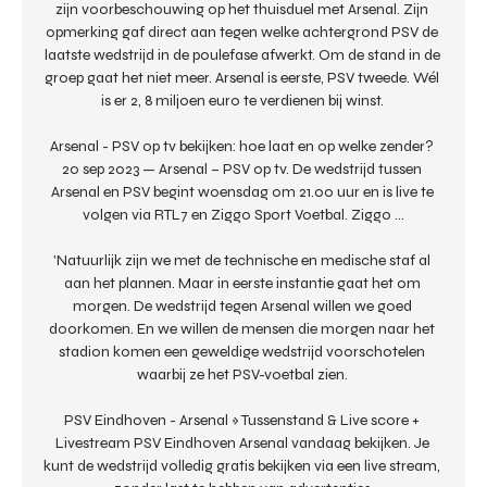
zijn voorbeschouwing op het thuisduel met Arsenal. Zijn 
opmerking gaf direct aan tegen welke achtergrond PSV de 
laatste wedstrijd in de poulefase afwerkt. Om de stand in de 
groep gaat het niet meer. Arsenal is eerste, PSV tweede. Wél 
is er 2, 8 miljoen euro te verdienen bij winst. 

Arsenal - PSV op tv bekijken: hoe laat en op welke zender? 
20 sep 2023 — Arsenal – PSV op tv. De wedstrijd tussen 
Arsenal en PSV begint woensdag om 21.00 uur en is live te 
volgen via RTL7 en Ziggo Sport Voetbal. Ziggo ...

'Natuurlijk zijn we met de technische en medische staf al 
aan het plannen. Maar in eerste instantie gaat het om 
morgen. De wedstrijd tegen Arsenal willen we goed 
doorkomen. En we willen de mensen die morgen naar het 
stadion komen een geweldige wedstrijd voorschotelen 
waarbij ze het PSV-voetbal zien. 

PSV Eindhoven - Arsenal » Tussenstand & Live score + 
Livestream PSV Eindhoven Arsenal vandaag bekijken. Je 
kunt de wedstrijd volledig gratis bekijken via een live stream, 