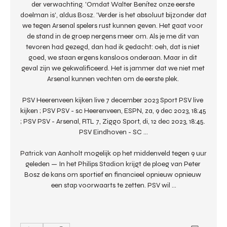
der verwachting. 'Omdat Walter Benítez onze eerste 
doelman is', aldus Bosz. 'Verder is het absoluut bijzonder dat 
we tegen Arsenal spelers rust kunnen geven. Het gaat voor 
de stand in de groep nergens meer om. Als je me dit van 
tevoren had gezegd, dan had ik gedacht: oeh, dat is niet 
goed, we staan ergens kansloos onderaan. Maar in dit 
geval zijn we gekwalificeerd. Het is jammer dat we niet met 
Arsenal kunnen vechten om de eerste plek. 

PSV Heerenveen kijken live 7 december 2023 Sport PSV live 
kijken ; PSV PSV - sc Heerenveen, ESPN, za, 9 dec 2023, 18:45 
; PSV PSV - Arsenal, RTL 7, Ziggo Sport, di, 12 dec 2023, 18:45. 
PSV Eindhoven - SC ...

Patrick van Aanholt mogelijk op het middenveld tegen 9 uur 
geleden — In het Philips Stadion krijgt de ploeg van Peter 
Bosz de kans om sportief en financieel opnieuw opnieuw 
een stap voorwaarts te zetten. PSV wil ...