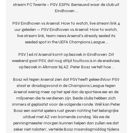
stream FC Twente – PSV. ESPN. Benieuwd waar de club uit 
Eindhoven ...

PSV Eindhoven vs Arsenal: How to watch, live stream link 4 
uur geleden — PSV Eindhoven vs Arsenal: How to watch, 
live stream link, team news Arsenal's already sealed its 
seeded spot in the UEFA Champions League ...

PSV | ed.nl Arsenal komt op bezoek in Eindhoven. Dit 
weekend gaat PSV, dat nog altijd foutloos is in de eredivisie, 
op bezoek in Alkmaar bij AZ. Peter Bosz vertelt hoe ...

Bosz wil tegen Arsenal zien dat PSV heeft geleerdVoor PSV 
staat er dinsdagavond in de Champions League tegen 
Arsenal weinig meer op het spel dan de sportieve eer en de 
miljoenen die te verdienen zijn. Beide clubs hebben zich 
immers al geplaatst voor de volgende ronde. Wél kan Peter 
Bosz een aantal spelers rust geven richting het belangrijke 
uitduel met AZ van komende zondag. ‘Als we de 
penningmeester morgen kunnen helpen dan zullen we dat 
zeker niet nalaten', vertelde Bosz maandagmiddag tijdens 