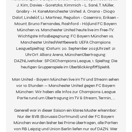
J. Kim, Davies - Goretzka, Kimmich - L. Sané, T. Müller, 
Gnabry - H. KaneManchester United: A. Onana - Diogo 
Dalot, Lindelöf, Li. Martinez, Reguilon - Casemiro, Eriksen - 
Mount, Bruno Fernandes, Rashford - Höjlund FC Bayern 
München vs. Manchester United heute live im Free-TV: 
Wichtigste InfosBegegnung: FC Bayern München vs. 
Manchester UnitedWettbewerb: UEFA Champions 
LeagueSpieltag: 1Datum: 20. September 2023Uhrzeit: 21 
UhrOrt: Allianz Arena, MünchenÜbertragung: 
DAZNLiveticker: SPOXChampions League, 1. Spieltag: Die 
heutigen Gruppenspiele im ÜberblickAnpfiffSpiel18. 

Man United - Bayern München live im TV und Stream sehen 
vor 10 Stunden — Manchester United gegen FC Bayern 
München: Wir haben alle Infos zur Champions-League 
Partie rund um Übertragung im TV & Stream, Termin, ...

Generell war in dieser Saison ein klares Muster erkennbar: 
Nur der BVB (Borussia Dortmund) und der FC Bayern 
München wurden bisher bei Prime übertragen, alle Partien 
von RB Leipzig und Union Berlin liefen nur auf DAZN. Wer 