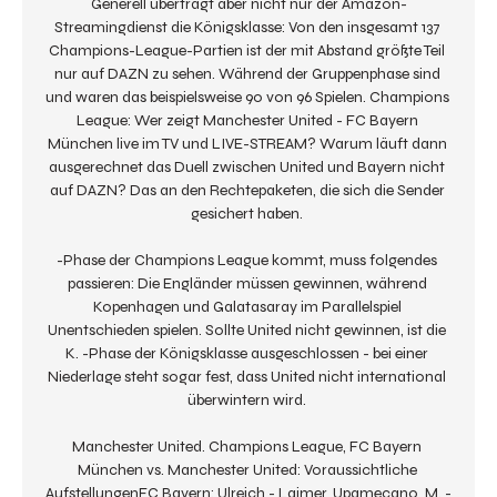
Generell überträgt aber nicht nur der Amazon-
Streamingdienst die Königsklasse: Von den insgesamt 137 
Champions-League-Partien ist der mit Abstand größte Teil 
nur auf DAZN zu sehen. Während der Gruppenphase sind 
und waren das beispielsweise 90 von 96 Spielen. Champions 
League: Wer zeigt Manchester United - FC Bayern 
München live im TV und LIVE-STREAM? Warum läuft dann 
ausgerechnet das Duell zwischen United und Bayern nicht 
auf DAZN? Das an den Rechtepaketen, die sich die Sender 
gesichert haben. 

-Phase der Champions League kommt, muss folgendes 
passieren: Die Engländer müssen gewinnen, während 
Kopenhagen und Galatasaray im Parallelspiel 
Unentschieden spielen. Sollte United nicht gewinnen, ist die 
K. -Phase der Königsklasse ausgeschlossen - bei einer 
Niederlage steht sogar fest, dass United nicht international 
überwintern wird. 

Manchester United. Champions League, FC Bayern 
München vs. Manchester United: Voraussichtliche 
AufstellungenFC Bayern: Ulreich - Laimer, Upamecano, M. -