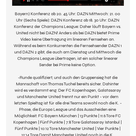
Bayern) Konferenz ab 20. 45 Uhr: DAZN Mittwoch: 21. 00 
Uhr (Sechs Spiele): DAZN Konferenz ab 18. 30 Uhr: DAZN 
Konferenz der Champions League: Daher läuft Bayern vs. 
United nicht bei DAZN! Anders als bei DAZN bietet Prime 
Video keine Übertragung im linearen Fernsehen an. 
Während es beim Konkurrenten die Fernsehsender DAZN 1 
und DAZN 2 gibt, die auch am Dienstag und Mittwoch die 
Champions League übertragen, ist ein solcher linearer 
Sender bei Prime keine Option. 

-Runde qualifiziert, und auch den Gruppensieg hat die 
Mannschaft von Thomas Tuchel bereits sicher. Dahinter 
wird es verdammt eng: Der FC Kopenhagen, Galatasaray 
und Manchester United trennt nur ein Punkt - vor dem 
letzten Spieltag ist für alle drei Teams sowohl noch die K. -
Phase, die Europa League und das Ausscheiden eine 
Möglichkeit. FC Bayern München | 13 Punkte | 11:6 Tore FC 
Kopenhagen | Fünf Punkte | 7:8 Tore Galatasaray Istanbul | 
Fünf Punkte | 10:12 Tore Manchester United | Vier Punkte | 
12:14 Tore Damit Manchester United noch in die K. 
