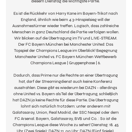
diesem Dienstag die wichtigste Partie. 

Es ist die Rückkehr von Harry Kane im Bayern-Trikot nach 
England, ähnlich wie beim 4:3-Hinspielsieg will der 
Ausnahmestürmer wieder treffen. Logisch, dass zahlreiche 
Menschen in ganz Deutschland die Partie verfolgen wollen. 
Wir blicken auf die Übertragung im TV und LIVE-STREAM. 
Der FC Bayern München bei Manchester United: Das 
Topspiel der Champions League im Überblick! Begegnung 
Manchester United vs. FC Bayern München Wettbewerb 
Champions League | Gruppenphase | 6. 

Dadurch, dass Prime nur die Rechte an einer Übertragung 
hat, darf der Streamingdienst auch keine Konferenz 
ausstrahlen. Diese gibt es wiederum bei DAZN - allerdings 
ohne United vs. Bayern als Teil der Übertragung, schließlich 
hat DAZN ja keine Rechte für diese Partie. Die Übertragung 
lohnt sich natürlich trotzdem: unter anderem mit 
Galatasaray, Union, Real Madrid, der SSC Neapel oder dem 
FC Arsenal. Bayern, Galatasaray, BVB und Co. : So ist die 
Champions League diese Woche zu sehen! Dienstag: 18. 45 
Uhr (Zwei Spiele): DAZN 21. 00 Uhr: DAZN (Fünf Spiele), 