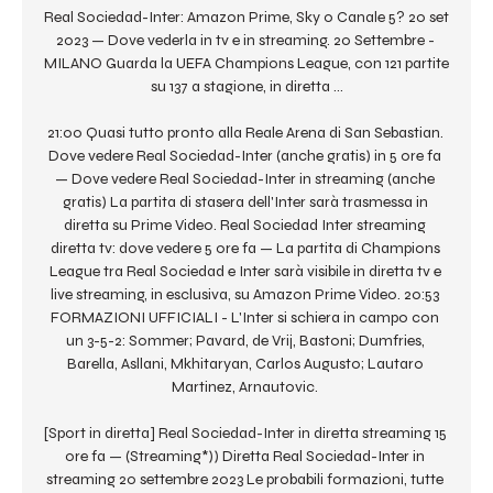
Real Sociedad-Inter: Amazon Prime, Sky o Canale 5? 20 set 
2023 — Dove vederla in tv e in streaming. 20 Settembre - 
MILANO Guarda la UEFA Champions League, con 121 partite 
su 137 a stagione, in diretta ...

21:00 Quasi tutto pronto alla Reale Arena di San Sebastian. 
Dove vedere Real Sociedad-Inter (anche gratis) in 5 ore fa 
— Dove vedere Real Sociedad-Inter in streaming (anche 
gratis) La partita di stasera dell'Inter sarà trasmessa in 
diretta su Prime Video. Real Sociedad Inter streaming 
diretta tv: dove vedere 5 ore fa — La partita di Champions 
League tra Real Sociedad e Inter sarà visibile in diretta tv e 
live streaming, in esclusiva, su Amazon Prime Video. 20:53 
FORMAZIONI UFFICIALI - L'Inter si schiera in campo con 
un 3-5-2: Sommer; Pavard, de Vrij, Bastoni; Dumfries, 
Barella, Asllani, Mkhitaryan, Carlos Augusto; Lautaro 
Martinez, Arnautovic. 

[Sport in diretta] Real Sociedad-Inter in diretta streaming 15 
ore fa — (Streaming*)) Diretta Real Sociedad-Inter in 
streaming 20 settembre 2023 Le probabili formazioni, tutte 