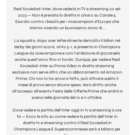
Real Sociedad-Inter, dove vederla in TV e streaming 20 set 
2023 — Non è prevista la diretta in chiaro su Canale 5. 
Esordio contro i baschi per i vicecampioni d'Europa che 
stanno vivendo un buonissimo avvio di ...

La squadra, dopo aver letteralmente demolito il Milan nel 
derby dei giorni scorsi, vinto 5-1, si presenta in Champions 
League da vicecampione e con l’ambizione di giocarsela 
anche quest’anno fino in fondo. Dunque, per vedere Real 
Sociedad-Inter su Prime Video in diretta streaming 
esclusiva non serve altro che un abbonamento ad Amazon 
Prime. Chi non lo ha ancora fatto, può attivare subito il 
mese di prova senza alcuna spesa: darà diritto anche 
all’accesso all’evento Festa delle Offerte Prime che andrà in 
scena nelle giornate del 10 e 11 ottobre. 

Dove vedere la partita dell'Inter oggi in tv e streaming 6 ore 
fa — Ecco le info su come vedere la partita dell'Inter in 
diretta tv e streaming contro il Real Sociedad in 
Champions League E Superscommesse sarà a Milano per 