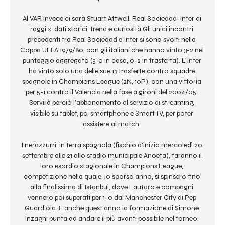
Al VAR invece ci sarà Stuart Attwell. Real Sociedad-Inter ai 
raggi x: dati storici, trend e curiosità Gli unici incontri 
precedenti tra Real Sociedad e Inter si sono svolti nella 
Coppa UEFA 1979/80, con gli italiani che hanno vinto 3-2 nel 
punteggio aggregato (3-0 in casa, 0-2 in trasferta). L'Inter 
ha vinto solo una delle sue 13 trasferte contro squadre 
spagnole in Champions League (2N, 10P), con una vittoria 
per 5-1 contro il Valencia nella fase a gironi del 2004/05. 
Servirà perciò l’abbonamento al servizio di streaming, 
visibile su tablet, pc, smartphone e Smart TV, per poter 
assistere al match. 

I nerazzurri, in terra spagnola (fischio d'inizio mercoledì 20 
settembre alle 21 allo stadio municipale Anoeta), faranno il 
loro esordio stagionale in Champions League, 
competizione nella quale, lo scorso anno, si spinsero fino 
alla finalissima di Istanbul, dove Lautaro e compagni 
vennero poi superati per 1-0 dal Manchester City di Pep 
Guardiola. E anche quest'anno la formazione di Simone 
Inzaghi punta ad andare il più avanti possibile nel torneo. 
