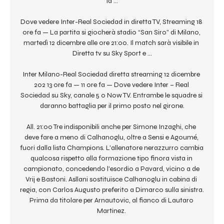
la ...

Dove vedere Inter-Real Sociedad in diretta TV, Streaming 18 
ore fa — La partita si giocherà stadio “San Siro” di Milano, 
martedì 12 dicembre alle ore 21:00. Il match sarà visibile in 
Diretta tv su Sky Sport e ...

Inter Milano-Real Sociedad diretta streaming 12 dicembre 
202 13 ore fa — 11 ore fa — Dove vedere Inter – Real 
Sociedad su Sky, canale 5 o Now TV. Entrambe le squadre si 
daranno battaglia per il primo posto nel girone.

All. 21:00 Tre indisponibili anche per Simone Inzaghi, che 
deve fare a meno di Calhanoglu, oltre a Sensi e Agoumé, 
fuori dalla lista Champions. L'allenatore nerazzurro cambia 
qualcosa rispetto alla formazione tipo finora vista in 
campionato, concedendo l'esordio a Pavard, vicino a de 
Vrij e Bastoni. Asllani sostituisce Calhanoglu in cabina di 
regia, con Carlos Augusto preferito a Dimarco sulla sinistra. 
Prima da titolare per Arnautovic, al fianco di Lautaro 
Martinez. 
