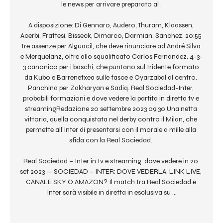
le news per arrivare preparato al .

A disposizione: Di Gennaro, Audero, Thuram, Klaassen, 
Acerbi, Frattesi, Bisseck, Dimarco, Darmian, Sanchez. 20:55 
Tre assenze per Alguacil, che deve rinunciare ad André Silva 
e Merquelanz, oltre allo squalificato Carlos Fernandez. 4-3-
3 canonico per i baschi, che puntano sul tridente formato 
da Kubo e Barrenetxea sulle fasce e Oyarzabal al centro. 
Panchina per Zakharyan e Sadiq. Real Sociedad-Inter, 
probabili formazioni e dove vedere la partita in diretta tv e 
streamingRedazione 20 settembre 2023 09:30 Una netta 
vittoria, quella conquistata nel derby contro il Milan, che 
permette all'Inter di presentarsi con il morale a mille alla 
sfida con la Real Sociedad. 

Real Sociedad – Inter in tv e streaming: dove vedere in 20 
set 2023 — SOCIEDAD – INTER: DOVE VEDERLA, LINK LIVE, 
CANALE SKY O AMAZON? Il match tra Real Sociedad e 
Inter sarà visibile in diretta in esclusiva su ...