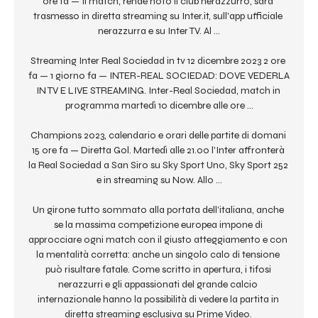
ore fa — Il match, rende noto il club nerazzurro, sarà 
trasmesso in diretta streaming su Inter.it, sull'app ufficiale 
nerazzurra e su Inter TV. Al ...

Streaming Inter Real Sociedad in tv 12 dicembre 2023 2 ore 
fa — 1 giorno fa — INTER-REAL SOCIEDAD: DOVE VEDERLA 
IN TV E LIVE STREAMING. Inter-Real Sociedad, match in 
programma martedì 10 dicembre alle ore ...

Champions 2023, calendario e orari delle partite di domani 
15 ore fa — Diretta Gol. Martedì alle 21.00 l'Inter affronterà 
la Real Sociedad a San Siro su Sky Sport Uno, Sky Sport 252 
e in streaming su Now. Allo ...

Un girone tutto sommato alla portata dell’italiana, anche 
se la massima competizione europea impone di 
approcciare ogni match con il giusto atteggiamento e con 
la mentalità corretta: anche un singolo calo di tensione 
può risultare fatale. Come scritto in apertura, i tifosi 
nerazzurri e gli appassionati del grande calcio 
internazionale hanno la possibilità di vedere la partita in 
diretta streaming esclusiva su Prime Video. 
